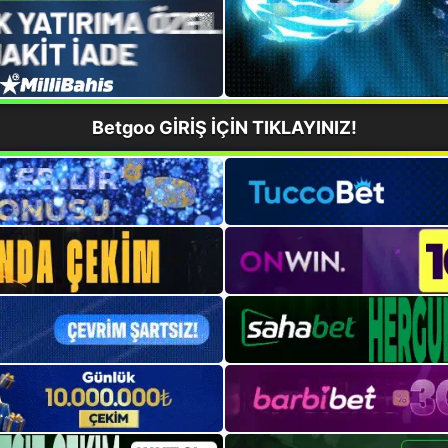
Betgoo GİRİŞ İÇİN TIKLAYINIZ!