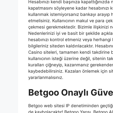
Hesabınızı kendi başınıza kapattığınızda 
kapatmasını söyleyene kadar hesabınızı ku
kullanmak istemiyorsanız bankayı arayıp he
etmelisiniz. Kullanıcının makul ve para çe
çekmesi gerekmektedir. Bizimle ilişkinizi n
Nedenlerinizi iyi ve basit bir şekilde açıkl
hesabınızı kontrol etmeniz veya herhangi 
bilgileriniz siteden kaldırılacaktır. Hesabın
Casino siteleri, tamamen kendi takdirine b
kullanıcının isteği üzerine değil, sitenin tak
kuralları çiğneyip, kazanmanız gerekenden
kaybedebilirsiniz. Kazaları önlemek için s
yararlanmalısınız.
Betgoo Onaylı Güve
Betgoo web sitesi IP denetiminden geçtiği
de kaybolacaktır! Betgoo Yarışı. Betgoo Altı