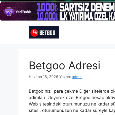
İçeriğe
atla
Betgoo Adresi
Haziran 18, 2026
Yazarı:
admin
Betgoo hızlı para çekme Diğer sitelerde ol
adımları izleyerek özel Betgoo hesap aktiva
Web sitesindeki oturumunuzu ne kadar süre
sitesi, oturumunuzun ne kadar süreyle kapa