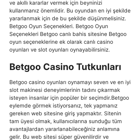
ve akıllı kararlar vermek için beyninizi
kullanmanız önemlidir. Bu oyundan en iyi şekilde
yararlanmak için de bu şekilde düşünmelisiniz.
Betgoo Oyun Seçenekleri. Betgoo Oyun
Seçenekleri Betgoo canlı bahis sitesine Betgoo
oyun seçeneklerine ek olarak canlı casino
oyunları ve slot oyunları oynayabilirsiniz.
Betgoo Casino Tutkunları
Betgoo casino oyunları oynamayı seven ve en iyi
slot makinesi deneyimlerinin tadını çıkarmak
isteyen insanlar için popüler bir seçimdir.Betgoo
eylemde görmek istiyorsanız, tek yapmanız
gereken web sitesine giriş yapmaktır. Sitenin
tam üyesi olmak, kullanıcılarına sunduğu tüm
avantajlardan yararlanabileceğiniz anlamına
gelir. Bu web sitesi süper güvenilirdir ve