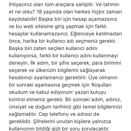
ihtiyacınız olan tüm araçlara sahiptir. Ve tahmin
et ne oldu? 18 yaşında olan herkes hiçbir zaman
kaydolabilir! Başka biri için hesap açamazsınız
ve bu web sitesine giriş yapmak için farklı
hesaplar kullanamazsınız. Eğlenceye katılmadan
önce, harika bir kullanıcı adı seçmeniz gerekir.
Başka biri zaten seçilen kullanıcı adını
kullanıyorsa, farklı bir kullanıcı adını kullanmayı
deneyin. İlk adım, bir şifre seçerek, para birimini
seçerek ve ülkenizin bilgilerini sağlayarak
hesabınızı ayarlamanızı gerektirir. Üye olmanın
bir sonraki aşamasına geçmek için ‘Koşulları
okudum ve kabul ediyorum’ yazan kutuyu
kontrol etmeniz gerekir. Bir sonraki adım, adınız,
cinsiyet ve doğum tarihiniz gibi temel bilgilerinizi
sağlamaktır. Cep telefonu ve adresi de
gereklidir. Şifrelerini unutan kişilere yalnızca
kullanıcının bildiği gizli bir soru sorulacaktır.