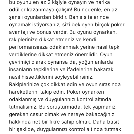
bu oyunu en az 2 kişiyle oynayın ve harika
ödüller kazanmaya çalışın! Bu nedenle, en az
şanslı oyunlardan biridir. Bahis sitelerinde
oynamak istiyorsanız, sizi bekleyen birçok poker
avantajı ve bonus vardır. Bu oyunu oynarken,
rakiplerinize dikkat etmeniz ve kendi
performansınıza odaklanmak yerine nasıl tepki
verdiklerine dikkat etmeniz önemlidir. Oyun
çevrimiçi olarak oynansa da, yoğun anlarda
insanların tepkilerine ve ifadelerine bakarak
nasıl hissettiklerini söyleyebilirsiniz.
Rakiplerinize çok dikkat edin ve oyun sırasında
hareketlerini takip edin. Poker oynarken
odaklanmış ve duygularınızı kontrol altında
tutmalısınız. Bu soruşturmada, tek yapmanız
gereken cesur olmak ve nereye bakacağınız
hakkında net bir fikre sahip olmak. Daha basit
bir şekilde, duygularınızı kontrol altında tutmak