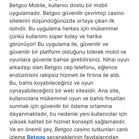
Betgoo Mobile, kullanıcı dostu bir mobil
uygulamadır. Betgoo güvenilir çevrimiçi casino
sitelerini düşündüğünüzde ortaya çıkan ilk
isimdir. Bu uygulama herkes için mükemmel
çünkü kullanımı süper kolay ve harika
görünüyor! Bu uygulama ile, güvenilir ve
güvenilir bir platform olduğunu bilerek mobil ve
oyunlara güvenle bahse girebilirsiniz. Nihai oyun
arkadaşı olan Betgoo cep telefonu, eğlence
endüstrisini rakipsiz hizmeti ile fırtına ile aldı.
Bu, bahis koyabileceğiniz ve oyun
oynayabileceğiniz bir web sitesidir. Ana site,
kullanıcılara mükemmel oyun ve bahis fırsatları
sunmak için güvenilir bir ödeme ortamına
dayanmaktadır, bu nedenle yeni kullanıcılar için
yüksek kaliteli bir hizmet konsepti sağlamalıdır.
Ve en önemli şey,
Betgoo casino tutkunları
canlı
izleme
Betgoo
seçeneklerinin faydalarından