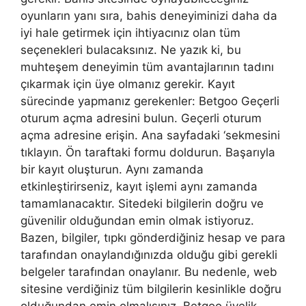
oyunların yanı sıra, bahis deneyiminizi daha da
iyi hale getirmek için ihtiyacınız olan tüm
seçenekleri bulacaksınız. Ne yazık ki, bu
muhteşem deneyimin tüm avantajlarının tadını
çıkarmak için üye olmanız gerekir. Kayıt
sürecinde yapmanız gerekenler: Betgoo Geçerli
oturum açma adresini bulun. Geçerli oturum
açma adresine erişin. Ana sayfadaki ‘sekmesini
tıklayın. Ön taraftaki formu doldurun. Başarıyla
bir kayıt oluşturun. Aynı zamanda
etkinleştirirseniz, kayıt işlemi aynı zamanda
tamamlanacaktır. Sitedeki bilgilerin doğru ve
güvenilir olduğundan emin olmak istiyoruz.
Bazen, bilgiler, tıpkı gönderdiğiniz hesap ve para
tarafından onaylandığınızda olduğu gibi gerekli
belgeler tarafından onaylanır. Bu nedenle, web
sitesine verdiğiniz tüm bilgilerin kesinlikle doğru