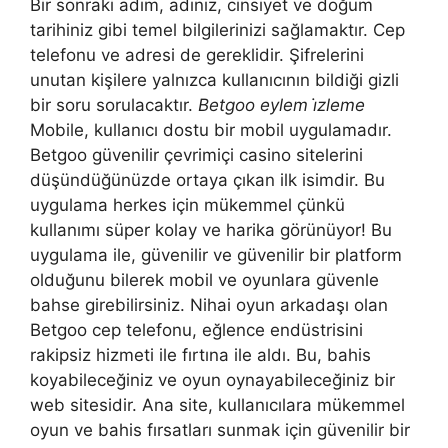
Bir sonraki adım, adınız, cinsiyet ve doğum
tarihiniz gibi temel bilgilerinizi sağlamaktır. Cep
telefonu ve adresi de gereklidir. Şifrelerini
unutan kişilere yalnızca kullanıcının bildiği gizli
bir soru sorulacaktır.
Betgoo eylem i̇zleme
Mobile, kullanıcı dostu bir mobil uygulamadır.
Betgoo güvenilir çevrimiçi casino sitelerini
düşündüğünüzde ortaya çıkan ilk isimdir. Bu
uygulama herkes için mükemmel çünkü
kullanımı süper kolay ve harika görünüyor! Bu
uygulama ile, güvenilir ve güvenilir bir platform
olduğunu bilerek mobil ve oyunlara güvenle
bahse girebilirsiniz. Nihai oyun arkadaşı olan
Betgoo cep telefonu, eğlence endüstrisini
rakipsiz hizmeti ile fırtına ile aldı. Bu, bahis
koyabileceğiniz ve oyun oynayabileceğiniz bir
web sitesidir. Ana site, kullanıcılara mükemmel
oyun ve bahis fırsatları sunmak için güvenilir bir