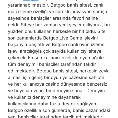
yararlanabilmesidir. Betgoo bahis sitesi, canlı
maç izleme özelliği ve sürekli inovasyon sürüşü
sayesinde bahisçiler arasında favori haline
geldi. Siteye her zaman yeni şeyler ekliyoruz, bu
yüzden onu kullanan herkesle bir hit oldu. Site
son zamanlarda Betgoo Live Game işlevini
başarıyla başlattı ve Betgoo canlı oyun izleme
işlevi aracılığıyla çok sayıda kullanıcıyı siteye
çekecek. En son kullanıcı özellikle oyun ağı ile
tüm deneyimli bahisçiler tarafından takdir
edilmektedir. Betgoo bahis sitesi, herkesin zevk
alması için geniş bir oyun yelpazesine sahiptir
ve her kullanıcıya casino dünyasında benzersiz
ve heyecan verici bir deneyim sunar. Deneyim
ve kullanıcı deneyimine dayanarak
kullanıcılarına daha fazla destek sağlayan
Betgoo özellikle son günlerde, bahis pazarındaki
yeni bahisçiler tarafından tercih edilmektedir.