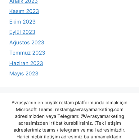
Aralık 2023
Kasım 2023
Ekim 2023
Eylül 2023
Ağustos 2023
Temmuz 2023
Haziran 2023
Mayıs 2023
Avrasya'nın en büyük reklam platformunda olmak için
Microsoft Teams:
reklam@avrasyamarketing.com
adresimizden veya Telegram: @Avrasyamarketing
adresimizden irtibat kurabilirsiniz. (Tek iletişim
adreslerimiz teams / telegram ve mail adresimizdir.
Harici hiçbir iletişim adresimiz bulunmamaktadır.