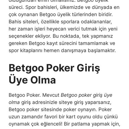
olduğundan emin olmalısınız. Betgoo üyelik
süreci. Spor bahisleri, ülkemizde ve dünyada en
çok oynanan Betgoo üyelik türlerinden biridir.
Bahis siteleri, özellikle sporlara odaklananlar,
her zaman işleri heyecan verici tutmak için yeni
seçenekler ekliyor. Bu noktada, tek yapmanız
gereken Betgoo kayıt sürecini tamamlamak ve
spor kitaplarını hemen danışmaya başlamaktır.
Betgoo Poker Giriş
Üye Olma
Betgoo Poker. Mevcut
Betgoo poker giriş üye
olma
giriş adresinizle siteye giriş yaparsanız,
Betgoo poker sitesinde poker oynayın. Poker
uzun zamandır favori bir kart oyunu oldu çünkü
oynamak çok eğlenceli! Bir patlama yapmak için,