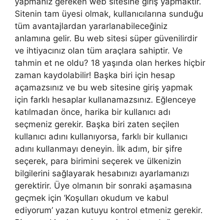
yapmanız gereken web sitesine giriş yapmaktır.
Sitenin tam üyesi olmak, kullanıcılarına sunduğu
tüm avantajlardan yararlanabileceğiniz
anlamına gelir. Bu web sitesi süper güvenilirdir
ve ihtiyacınız olan tüm araçlara sahiptir. Ve
tahmin et ne oldu? 18 yaşında olan herkes hiçbir
zaman kaydolabilir! Başka biri için hesap
açamazsınız ve bu web sitesine giriş yapmak
için farklı hesaplar kullanamazsınız. Eğlenceye
katılmadan önce, harika bir kullanıcı adı
seçmeniz gerekir. Başka biri zaten seçilen
kullanıcı adını kullanıyorsa, farklı bir kullanıcı
adını kullanmayı deneyin. İlk adım, bir şifre
seçerek, para birimini seçerek ve ülkenizin
bilgilerini sağlayarak hesabınızı ayarlamanızı
gerektirir. Üye olmanın bir sonraki aşamasına
geçmek için ‘Koşulları okudum ve kabul
ediyorum’ yazan kutuyu kontrol etmeniz gerekir.