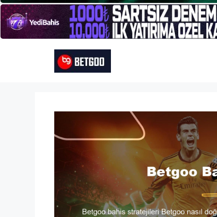
İçeriğe
atla