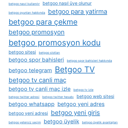
betgoo nasıl üye olunur
betgoo nasıl kullanılır
betgoo para yatirma
betgoo oyunları hakkında
betgoo para çekme
betgoo promosyon
betgoo promosyon kodu
betgoo sitesi
betgoo slotları
betgoo spor bahisleri
betgoo spor bahisleri hakkında
Betgoo TV
betgoo telegram
betgoo tv canli maç
betgoo tv canli maç izle
betgoo tv izle
betgoo web sitesi
betgoo twitter adresi
betgoo twitter hesabı
betgoo whatsapp
betgoo yeni adres
betgoo yeni giris
betgoo yeni adresi
betgoo üyelik
betgoo yetersiz seçim
betgoo üyelik avantajları