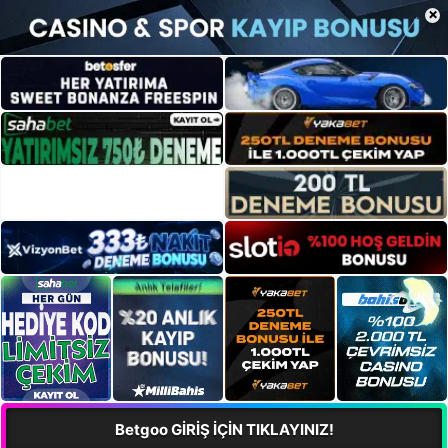
×
Betgoo GİRİŞ İÇİN TIKLAYINIZ!