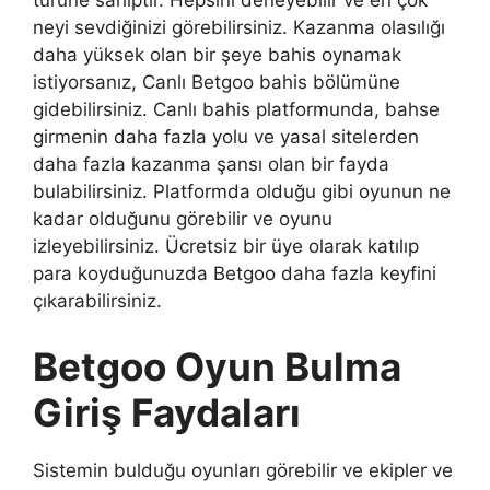
türüne sahiptir. Hepsini deneyebilir ve en çok
neyi sevdiğinizi görebilirsiniz. Kazanma olasılığı
daha yüksek olan bir şeye bahis oynamak
istiyorsanız, Canlı Betgoo bahis bölümüne
gidebilirsiniz. Canlı bahis platformunda, bahse
girmenin daha fazla yolu ve yasal sitelerden
daha fazla kazanma şansı olan bir fayda
bulabilirsiniz. Platformda olduğu gibi oyunun ne
kadar olduğunu görebilir ve oyunu
izleyebilirsiniz. Ücretsiz bir üye olarak katılıp
para koyduğunuzda Betgoo daha fazla keyfini
çıkarabilirsiniz.
Betgoo Oyun Bulma
Giriş Faydaları
Sistemin bulduğu oyunları görebilir ve ekipler ve