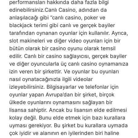
performansları hakkında daha fazla bilgi
edinebilirsiniz.Canlı Casino, adından da
anlaşılacağı gibi “canlı casino, poker ve
blackjack terimi gibi canlı ve gerçek bayiler
tarafından oynanan oyunlar için kullanılır. Ayrıca,
slot makineleri ve diğer video oyunları için bir
bütün olarak bir casino oyunu olarak temsil
edilir. Canlı bir casino sağlayıcısı, gerçek bayiler
ve diğer oyuncularla üç canlı casino oynamanıza
izin veren bir şirkettir. Ve oyunlar bu oyunları
nasıl oynatacağınızla ilgili videolar
izleyebilirsiniz. Bilgisayarlar ve telefonlar için
oyunlar yapan Avrupa’dan bir şirket, birçok
ülkede oyunlarını oynamasını sağlayan bir
lisansa sahiptir. Ancak bu lisansın elde edilmesi
kolay değil. Bunu elde etmek için bazı kurallara
uyması gerekiyor. Bu şirket bu kurallara uymada
çok iyidir ve alanının en iyilerinden biri haline