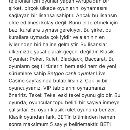
telefonlar için oyunlar yapan Avrupa’dan bir
şirket, birçok ülkede oyunlarını oynamasını
sağlayan bir lisansa sahiptir. Ancak bu lisansın
elde edilmesi kolay değil. Bunu elde etmek için
bazı kurallara uyması gerekiyor. Bu şirket bu
kurallara uymada çok iyidir ve alanının en
iyilerinden biri haline gelmiştir. Bu lisanslar
ülkemizde yasal olarak geçerli değildir. Klasik
Oyunlar: Poker, Rulet, Blackjack, Baccarat. Bu
oyunların çeşitli türlerini hem eski hem de yeni
sürümlere sahip
Betgoo canlı oyunlar
Live
Casino sayfasında bulabilirsiniz. Çok iyi bir
oyuncuysanız, VIP tablolarını oynatmanızı
öneririz. Tekel: Tekel eski tekel oyunu gibidir. Bu
oyunda, oyuncular topu belirli bir sayıya inmeye
çalışırlar. Bu oyun klasik rulet oyununa benzer.
Klasik oyundan fark, BET’in bitiminden hemen
sonra maksimum 5 sayıyı belirlemektir. BET’i