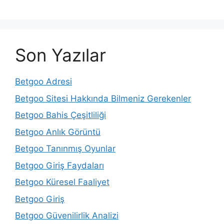
Son Yazılar
Betgoo Adresi
Betgoo Sitesi Hakkında Bilmeniz Gerekenler
Betgoo Bahis Çeşitliliği
Betgoo Anlık Görüntü
Betgoo Tanınmış Oyunlar
Betgoo Giriş Faydaları
Betgoo Küresel Faaliyet
Betgoo Giriş
Betgoo Güvenilirlik Analizi