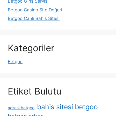
Betgoo Giriş Servisi
Betgoo Casino Site Değeri
Betgoo Canlı Bahis Sitesi
Kategoriler
Betgoo
Etiket Bulutu
bahis sitesi betgoo
adresi betgoo