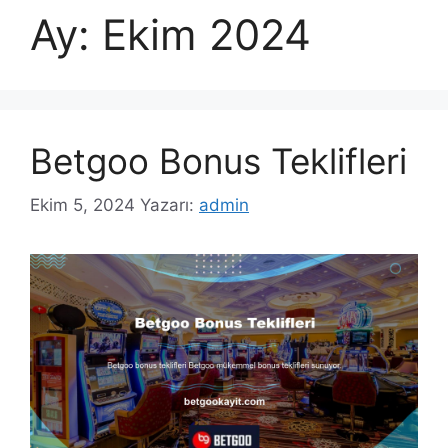
Ay:
Ekim 2024
Betgoo Bonus Teklifleri
Ekim 5, 2024
Yazarı:
admin