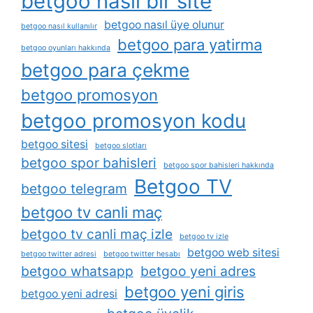
betgoo nasil bir site
betgoo nasıl üye olunur
betgoo nasıl kullanılır
betgoo para yatirma
betgoo oyunları hakkında
betgoo para çekme
betgoo promosyon
betgoo promosyon kodu
betgoo sitesi
betgoo slotları
betgoo spor bahisleri
betgoo spor bahisleri hakkında
Betgoo TV
betgoo telegram
betgoo tv canli maç
betgoo tv canli maç izle
betgoo tv izle
betgoo web sitesi
betgoo twitter adresi
betgoo twitter hesabı
betgoo whatsapp
betgoo yeni adres
betgoo yeni giris
betgoo yeni adresi