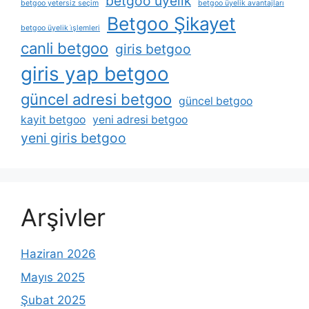
betgoo üyelik
betgoo yetersiz seçim
betgoo üyelik avantajları
Betgoo Şikayet
betgoo üyelik i̇şlemleri
canli betgoo
giris betgoo
giris yap betgoo
güncel adresi betgoo
güncel betgoo
kayit betgoo
yeni adresi betgoo
yeni giris betgoo
Arşivler
Haziran 2026
Mayıs 2025
Şubat 2025