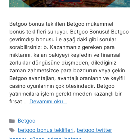
Betgoo bonus teklifleri Betgoo mükemmel
bonus teklifleri sunuyor. Betgoo Bonusu! Betgoo
çevrimdışı bonusu ile aşağıdaki gibi sorular
sorabilirsiniz: b. Kazanmanız gereken para
miktarını, kalan bakiyeyi keşfedin ve finansal
zorluklar döngüsüne düşmeden, dilediğiniz
zaman zahmetsizce para bozdurun veya çekin.
Betgoo avantajları, avantajlı oranların ve keyifli
casino oyunlarının çok ötesindedir. Betgoo
yatırımcılara işlem gerektirmeden kazançlı bir
fırsat …
Devamını oku…
Kategoriler
Betgoo
Etiketler
betgoo bonus teklifleri
,
betgoo twitter