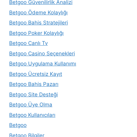
Betgoo Güvenilirlik Analizi
Betgoo Ödeme Kolaylığı
Betgoo Bahis Stratejileri
Betgoo Poker Kolaylığı
Betgoo Canlı Tv
Betgoo Casino Seçenekleri
Betgoo Uygulama Kullanımı
Betgoo Ücretsiz Kayıt
Betgoo Bahis Pazarı
Betgoo Site Desteği
Betgoo Üye Olma
Betgoo Kullanıcıları
Betgoo
Betgoo Bilgiler