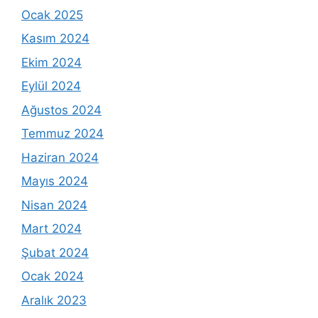
Ocak 2025
Kasım 2024
Ekim 2024
Eylül 2024
Ağustos 2024
Temmuz 2024
Haziran 2024
Mayıs 2024
Nisan 2024
Mart 2024
Şubat 2024
Ocak 2024
Aralık 2023