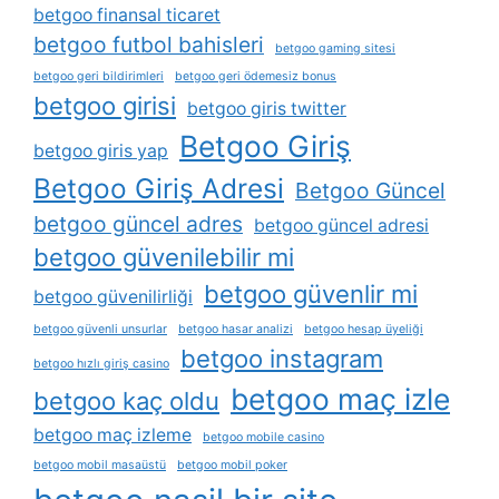
betgoo finansal ticaret
betgoo futbol bahisleri
betgoo gaming sitesi
betgoo geri bildirimleri
betgoo geri ödemesiz bonus
betgoo girisi
betgoo giris twitter
Betgoo Giriş
betgoo giris yap
Betgoo Giriş Adresi
Betgoo Güncel
betgoo güncel adres
betgoo güncel adresi
betgoo güvenilebilir mi
betgoo güvenlir mi
betgoo güvenilirliği
betgoo güvenli unsurlar
betgoo hasar analizi
betgoo hesap üyeliği
betgoo instagram
betgoo hızlı giriş casino
betgoo maç izle
betgoo kaç oldu
betgoo maç izleme
betgoo mobile casino
betgoo mobil masaüstü
betgoo mobil poker