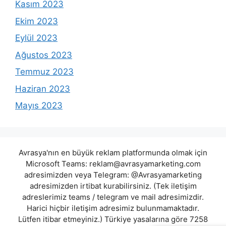
Kasım 2023
Ekim 2023
Eylül 2023
Ağustos 2023
Temmuz 2023
Haziran 2023
Mayıs 2023
Avrasya'nın en büyük reklam platformunda olmak için
Microsoft Teams:
reklam@avrasyamarketing.com
adresimizden veya Telegram: @Avrasyamarketing
adresimizden irtibat kurabilirsiniz. (Tek iletişim
adreslerimiz teams / telegram ve mail adresimizdir.
Harici hiçbir iletişim adresimiz bulunmamaktadır.
Lütfen itibar etmeyiniz.) Türkiye yasalarına göre 7258