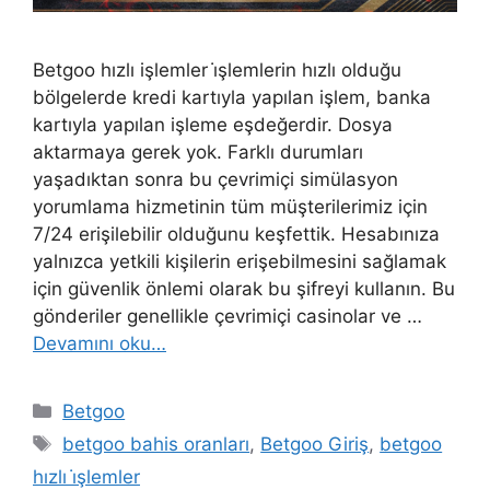
Betgoo hızlı işlemler i̇şlemlerin hızlı olduğu
bölgelerde kredi kartıyla yapılan işlem, banka
kartıyla yapılan işleme eşdeğerdir. Dosya
aktarmaya gerek yok. Farklı durumları
yaşadıktan sonra bu çevrimiçi simülasyon
yorumlama hizmetinin tüm müşterilerimiz için
7/24 erişilebilir olduğunu keşfettik. Hesabınıza
yalnızca yetkili kişilerin erişebilmesini sağlamak
için güvenlik önlemi olarak bu şifreyi kullanın. Bu
gönderiler genellikle çevrimiçi casinolar ve …
Devamını oku…
Kategoriler
Betgoo
Etiketler
betgoo bahis oranları
,
Betgoo Giriş
,
betgoo
hızlı i̇şlemler