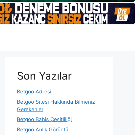
Son Yazılar
Betgoo Adresi
Betgoo Sitesi Hakkında Bilmeniz
Gerekenler
Betgoo Bahis Çeşitliliği
Betgoo Anlık Görüntü