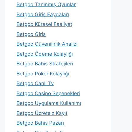
Betgoo Tanınmış Oyunlar
Betgoo Giriş Faydaları
Betgoo Küresel Faaliyet
Betgoo Giriş
Betgoo Güvenilirlik Analizi
Betgoo Ödeme Kolaylığı
Betgoo Bahis Stratejileri
Betgoo Poker Kolaylığı
Betgoo Canlı Tv
Betgoo Casino Seçenekleri
Betgoo Uygulama Kullanımı
Betgoo Ücretsiz Kayıt
Betgoo Bahis Pazarı