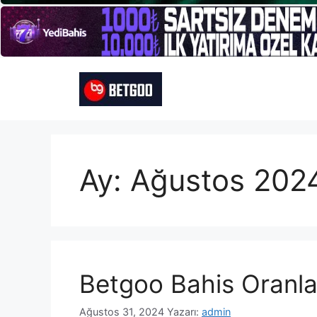
İçeriğe
atla
Ay:
Ağustos 202
Betgoo Bahis Oranla
Ağustos 31, 2024
Yazarı:
admin