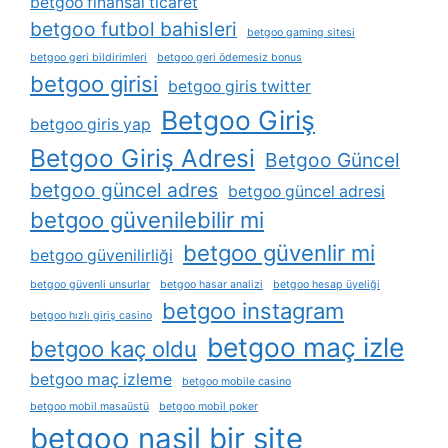
betgoo finansal ticaret
betgoo futbol bahisleri
betgoo gaming sitesi
betgoo geri bildirimleri
betgoo geri ödemesiz bonus
betgoo girisi
betgoo giris twitter
Betgoo Giriş
betgoo giris yap
Betgoo Giriş Adresi
Betgoo Güncel
betgoo güncel adres
betgoo güncel adresi
betgoo güvenilebilir mi
betgoo güvenlir mi
betgoo güvenilirliği
betgoo güvenli unsurlar
betgoo hasar analizi
betgoo hesap üyeliği
betgoo instagram
betgoo hızlı giriş casino
betgoo maç izle
betgoo kaç oldu
betgoo maç izleme
betgoo mobile casino
betgoo mobil masaüstü
betgoo mobil poker
betgoo nasil bir site