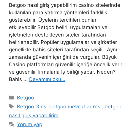
Betgoo nasıl giriş yapabilirim casino sitelerinde
kullanılan para yatırma yöntemleri farklılık
gösterebilir. Üyelerin tercihleri ​​bunları
etkileyebilir Betgoo belirli uygulamaları ve
işletmeleri destekleyen siteler tarafından
belirlenebilir. Popüler uygulamalar ve şirketler
genellikle bahis siteleri tarafından seçilir. Aynı
zamanda güvenin içeriğini de vurgular. Büyük
Casino platformları güvenilir içeriğe öncelik verir
ve güvenilir firmalarla İş birliği yapar. Neden?
Bahis …
Devamını oku…
Kategoriler
Betgoo
Etiketler
Betgoo Giriş
,
betgoo mevcut adresi
,
betgoo
nasıl giriş yapabilirim
Yorum yap