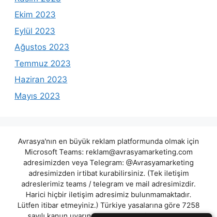
Ekim 2023
Eylül 2023
Ağustos 2023
Temmuz 2023
Haziran 2023
Mayıs 2023
Avrasya'nın en büyük reklam platformunda olmak için
Microsoft Teams:
reklam@avrasyamarketing.com
adresimizden veya Telegram: @Avrasyamarketing
adresimizden irtibat kurabilirsiniz. (Tek iletişim
adreslerimiz teams / telegram ve mail adresimizdir.
Harici hiçbir iletişim adresimiz bulunmamaktadır.
Lütfen itibar etmeyiniz.) Türkiye yasalarına göre 7258
sayılı kanun uyarınca yasa dışı bahis oynamanın