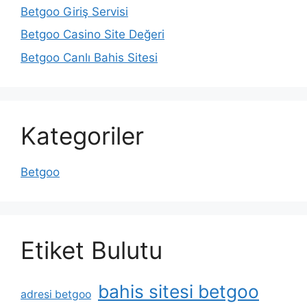
Betgoo Giriş Servisi
Betgoo Casino Site Değeri
Betgoo Canlı Bahis Sitesi
Kategoriler
Betgoo
Etiket Bulutu
bahis sitesi betgoo
adresi betgoo