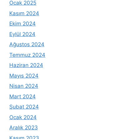
Ocak 2025
Kasım 2024
Ekim 2024
Eylül 2024
Ağustos 2024
Temmuz 2024
Haziran 2024
Mayıs 2024
Nisan 2024
Mart 2024
Şubat 2024
Ocak 2024
Aralık 2023
Kasım 2023