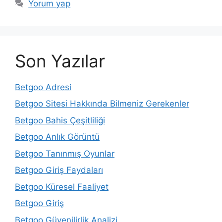
Yorum yap
Son Yazılar
Betgoo Adresi
Betgoo Sitesi Hakkında Bilmeniz Gerekenler
Betgoo Bahis Çeşitliliği
Betgoo Anlık Görüntü
Betgoo Tanınmış Oyunlar
Betgoo Giriş Faydaları
Betgoo Küresel Faaliyet
Betgoo Giriş
Betgoo Güvenilirlik Analizi