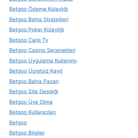
Betgoo Ödeme Kolaylığı
Betgoo Bahis Stratejileri
Betgoo Poker Kolaylığı
Betgoo Canlı Tv
Betgoo Casino Seçenekleri
Betgoo Uygulama Kullanımı
Betgoo Ücretsiz Kayıt
Betgoo Bahis Pazarı
Betgoo Site Desteği
Betgoo Üye Olma
Betgoo Kullanıcıları
Betgoo
Betgoo Bilgiler