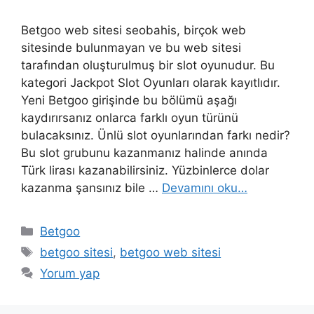
Betgoo web sitesi seobahis, birçok web
sitesinde bulunmayan ve bu web sitesi
tarafından oluşturulmuş bir slot oyunudur. Bu
kategori Jackpot Slot Oyunları olarak kayıtlıdır.
Yeni Betgoo girişinde bu bölümü aşağı
kaydırırsanız onlarca farklı oyun türünü
bulacaksınız. Ünlü slot oyunlarından farkı nedir?
Bu slot grubunu kazanmanız halinde anında
Türk lirası kazanabilirsiniz. Yüzbinlerce dolar
kazanma şansınız bile …
Devamını oku…
Kategoriler
Betgoo
Etiketler
betgoo sitesi
,
betgoo web sitesi
Yorum yap