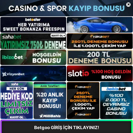
×
Betgoo GİRİŞ İÇİN TIKLAYINIZ!