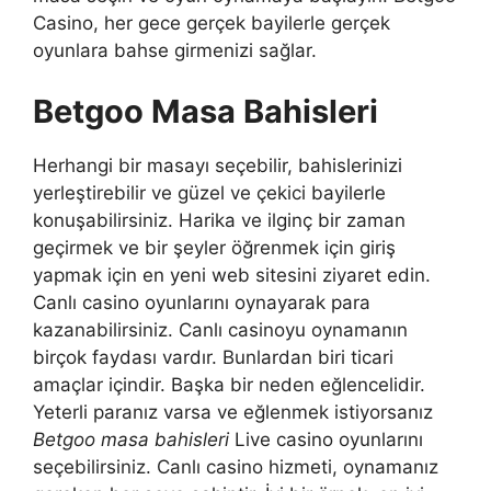
Casino, her gece gerçek bayilerle gerçek
oyunlara bahse girmenizi sağlar.
Betgoo Masa Bahisleri
Herhangi bir masayı seçebilir, bahislerinizi
yerleştirebilir ve güzel ve çekici bayilerle
konuşabilirsiniz. Harika ve ilginç bir zaman
geçirmek ve bir şeyler öğrenmek için giriş
yapmak için en yeni web sitesini ziyaret edin.
Canlı casino oyunlarını oynayarak para
kazanabilirsiniz. Canlı casinoyu oynamanın
birçok faydası vardır. Bunlardan biri ticari
amaçlar içindir. Başka bir neden eğlencelidir.
Yeterli paranız varsa ve eğlenmek istiyorsanız
Betgoo masa bahisleri
Live casino oyunlarını
seçebilirsiniz. Canlı casino hizmeti, oynamanız