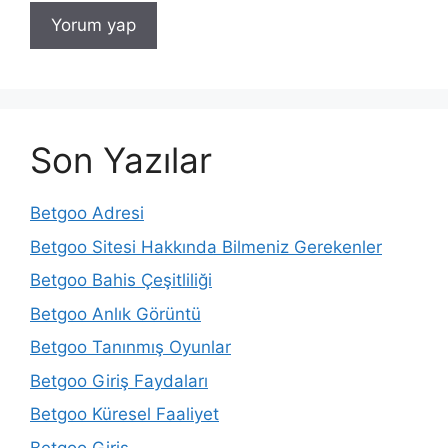
Son Yazılar
Betgoo Adresi
Betgoo Sitesi Hakkında Bilmeniz Gerekenler
Betgoo Bahis Çeşitliliği
Betgoo Anlık Görüntü
Betgoo Tanınmış Oyunlar
Betgoo Giriş Faydaları
Betgoo Küresel Faaliyet
Betgoo Giriş