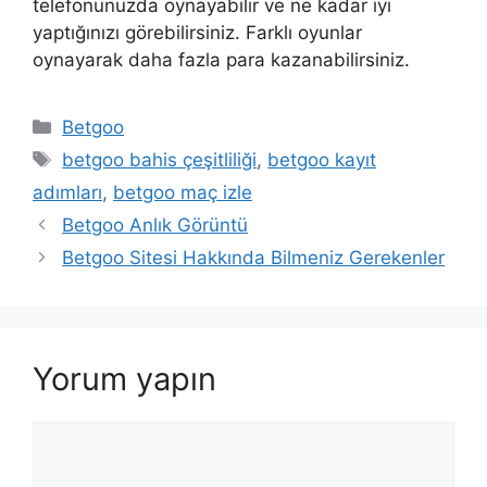
telefonunuzda oynayabilir ve ne kadar iyi
yaptığınızı görebilirsiniz. Farklı oyunlar
oynayarak daha fazla para kazanabilirsiniz.
Kategoriler
Betgoo
Etiketler
betgoo bahis çeşitliliği
,
betgoo kayıt
adımları
,
betgoo maç izle
Betgoo Anlık Görüntü
Betgoo Sitesi Hakkında Bilmeniz Gerekenler
Yorum yapın
Yorum