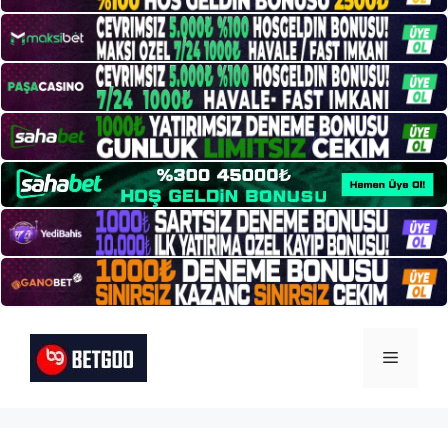
İçeriğe
atla
Menü