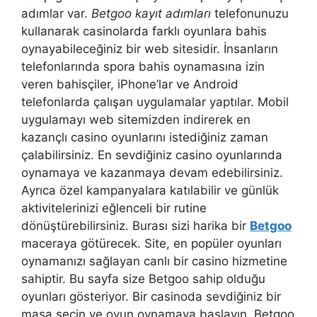
adımlar var.
Betgoo kayıt adımları
telefonunuzu
kullanarak casinolarda farklı oyunlara bahis
oynayabileceğiniz bir web sitesidir. İnsanların
telefonlarında spora bahis oynamasına izin
veren bahisçiler, iPhone’lar ve Android
telefonlarda çalışan uygulamalar yaptılar. Mobil
uygulamayı web sitemizden indirerek en
kazançlı casino oyunlarını istediğiniz zaman
çalabilirsiniz. En sevdiğiniz casino oyunlarında
oynamaya ve kazanmaya devam edebilirsiniz.
Ayrıca özel kampanyalara katılabilir ve günlük
aktivitelerinizi eğlenceli bir rutine
dönüştürebilirsiniz. Burası sizi harika bir
Betgoo
maceraya götürecek. Site, en popüler oyunları
oynamanızı sağlayan canlı bir casino hizmetine
sahiptir. Bu sayfa size Betgoo sahip olduğu
oyunları gösteriyor. Bir casinoda sevdiğiniz bir
masa seçin ve oyun oynamaya başlayın. Betgoo