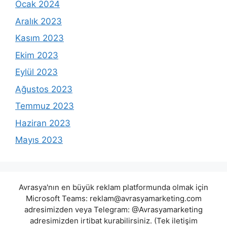
Ocak 2024
Aralık 2023
Kasım 2023
Ekim 2023
Eylül 2023
Ağustos 2023
Temmuz 2023
Haziran 2023
Mayıs 2023
Avrasya'nın en büyük reklam platformunda olmak için
Microsoft Teams:
reklam@avrasyamarketing.com
adresimizden veya Telegram: @Avrasyamarketing
adresimizden irtibat kurabilirsiniz. (Tek iletişim