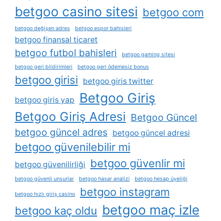
betgoo casino sitesi
betgoo com
betgoo değişen adres
betgoo espor bahisleri
betgoo finansal ticaret
betgoo futbol bahisleri
betgoo gaming sitesi
betgoo geri bildirimleri
betgoo geri ödemesiz bonus
betgoo girisi
betgoo giris twitter
Betgoo Giriş
betgoo giris yap
Betgoo Giriş Adresi
Betgoo Güncel
betgoo güncel adres
betgoo güncel adresi
betgoo güvenilebilir mi
betgoo güvenlir mi
betgoo güvenilirliği
betgoo güvenli unsurlar
betgoo hasar analizi
betgoo hesap üyeliği
betgoo instagram
betgoo hızlı giriş casino
betgoo maç izle
betgoo kaç oldu