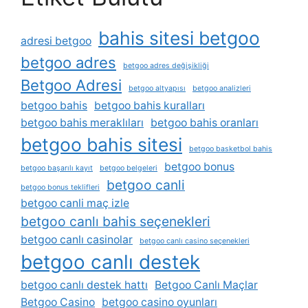
bahis sitesi betgoo
adresi betgoo
betgoo adres
betgoo adres değişikliği
Betgoo Adresi
betgoo altyapısı
betgoo analizleri
betgoo bahis
betgoo bahis kuralları
betgoo bahis meraklıları
betgoo bahis oranları
betgoo bahis sitesi
betgoo basketbol bahis
betgoo bonus
betgoo başarılı kayıt
betgoo belgeleri
betgoo canli
betgoo bonus teklifleri
betgoo canli maç izle
betgoo canlı bahis seçenekleri
betgoo canlı casinolar
betgoo canlı casino seçenekleri
betgoo canlı destek
betgoo canlı destek hattı
Betgoo Canlı Maçlar
Betgoo Casino
betgoo casino oyunları