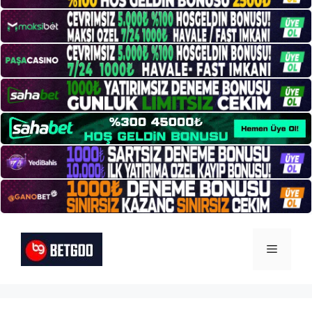
İçeriğe
atla
Menü