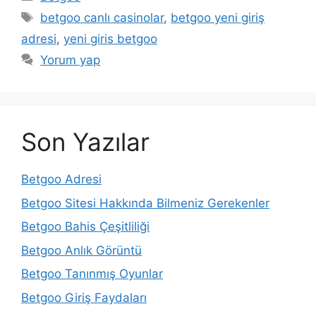
Etiketler
betgoo canlı casinolar
,
betgoo yeni giriş
adresi
,
yeni giris betgoo
Yorum yap
Son Yazılar
Betgoo Adresi
Betgoo Sitesi Hakkında Bilmeniz Gerekenler
Betgoo Bahis Çeşitliliği
Betgoo Anlık Görüntü
Betgoo Tanınmış Oyunlar
Betgoo Giriş Faydaları