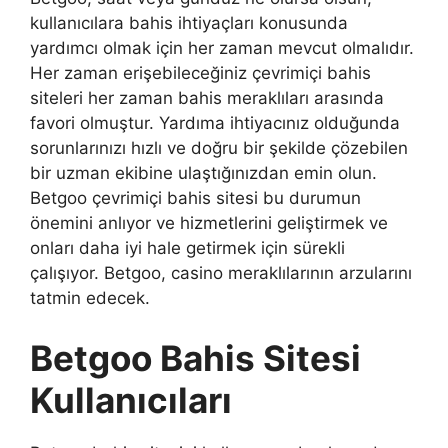
kullanıcılara bahis ihtiyaçları konusunda
yardımcı olmak için her zaman mevcut olmalıdır.
Her zaman erişebileceğiniz çevrimiçi bahis
siteleri her zaman bahis meraklıları arasında
favori olmuştur. Yardıma ihtiyacınız olduğunda
sorunlarınızı hızlı ve doğru bir şekilde çözebilen
bir uzman ekibine ulaştığınızdan emin olun.
Betgoo çevrimiçi bahis sitesi bu durumun
önemini anlıyor ve hizmetlerini geliştirmek ve
onları daha iyi hale getirmek için sürekli
çalışıyor. Betgoo, casino meraklılarının arzularını
tatmin edecek.
Betgoo Bahis Sitesi
Kullanıcıları