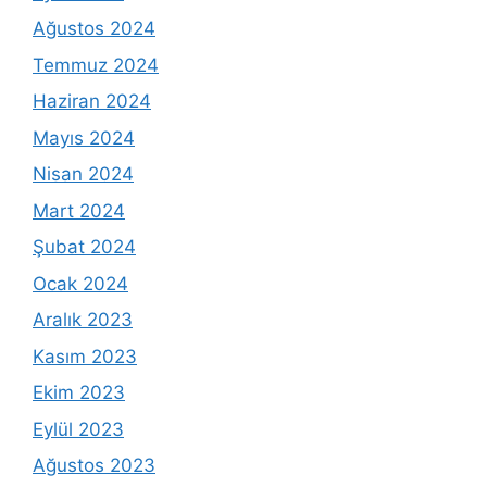
Ağustos 2024
Temmuz 2024
Haziran 2024
Mayıs 2024
Nisan 2024
Mart 2024
Şubat 2024
Ocak 2024
Aralık 2023
Kasım 2023
Ekim 2023
Eylül 2023
Ağustos 2023