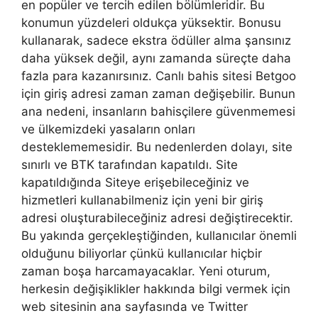
en popüler ve tercih edilen bölümleridir. Bu
konumun yüzdeleri oldukça yüksektir. Bonusu
kullanarak, sadece ekstra ödüller alma şansınız
daha yüksek değil, aynı zamanda süreçte daha
fazla para kazanırsınız. Canlı bahis sitesi Betgoo
için giriş adresi zaman zaman değişebilir. Bunun
ana nedeni, insanların bahisçilere güvenmemesi
ve ülkemizdeki yasaların onları
desteklememesidir. Bu nedenlerden dolayı, site
sınırlı ve BTK tarafından kapatıldı. Site
kapatıldığında Siteye erişebileceğiniz ve
hizmetleri kullanabilmeniz için yeni bir giriş
adresi oluşturabileceğiniz adresi değiştirecektir.
Bu yakında gerçekleştiğinden, kullanıcılar önemli
olduğunu biliyorlar çünkü kullanıcılar hiçbir
zaman boşa harcamayacaklar. Yeni oturum,
herkesin değişiklikler hakkında bilgi vermek için
web sitesinin ana sayfasında ve Twitter