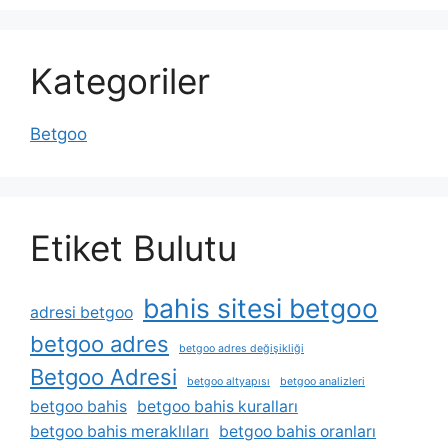
Kategoriler
Betgoo
Etiket Bulutu
bahis sitesi betgoo
adresi betgoo
betgoo adres
betgoo adres değişikliği
Betgoo Adresi
betgoo altyapısı
betgoo analizleri
betgoo bahis
betgoo bahis kuralları
betgoo bahis meraklıları
betgoo bahis oranları