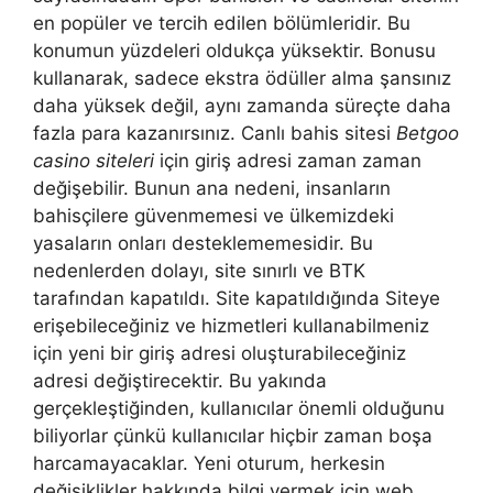
en popüler ve tercih edilen bölümleridir. Bu
konumun yüzdeleri oldukça yüksektir. Bonusu
kullanarak, sadece ekstra ödüller alma şansınız
daha yüksek değil, aynı zamanda süreçte daha
fazla para kazanırsınız. Canlı bahis sitesi
Betgoo
casino siteleri
için giriş adresi zaman zaman
değişebilir. Bunun ana nedeni, insanların
bahisçilere güvenmemesi ve ülkemizdeki
yasaların onları desteklememesidir. Bu
nedenlerden dolayı, site sınırlı ve BTK
tarafından kapatıldı. Site kapatıldığında Siteye
erişebileceğiniz ve hizmetleri kullanabilmeniz
için yeni bir giriş adresi oluşturabileceğiniz
adresi değiştirecektir. Bu yakında
gerçekleştiğinden, kullanıcılar önemli olduğunu
biliyorlar çünkü kullanıcılar hiçbir zaman boşa
harcamayacaklar. Yeni oturum, herkesin
değişiklikler hakkında bilgi vermek için web