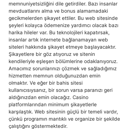
memnuniyetsizliğini dile getirdiler. Bazı insanlar
mevduatlarını alma ve bonus alamamadaki
gecikmelerden şikayet ettiler. Bu web sitesinde
şeyleri kolayca ödemenize yardımcı olacak bazı
harika hileler var. Bu teknolojileri kapatırsak,
insanlar artık internete bağlanamayan web
siteleri hakkında şikayet etmeye başlayacaktır.
Şikayetlere bir göz atıyoruz ve sitenin
kendileriyle eşleşen bölümlerine odaklanıyoruz.
Amacımız sorunlarınızı çözmek ve sağladığımız
hizmetten memnun olduğunuzdan emin
olmaktır. Ve eğer bir bahis sitesi
kullanıcısıysanız, bir sorun varsa paranızı geri
aldığınızdan emin olacağız. Casino
platformlarından minimum şikayetlerle
karşılaştık. Web sitesinin güçlü bir temeli vardır,
çünkü programın mantıklı ve organize bir şekilde
çalıştığını göstermektedir.