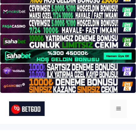
İçeriğe
atla
Menü