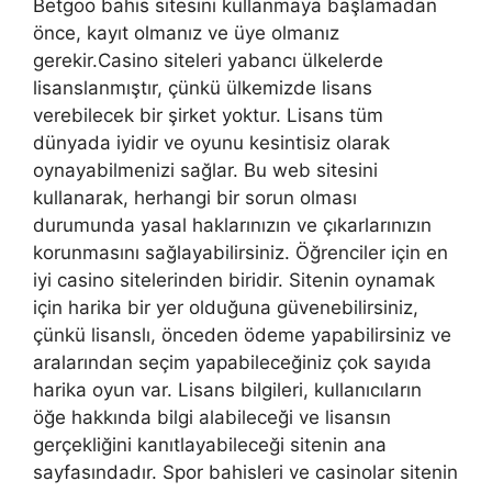
Betgoo bahis sitesini kullanmaya başlamadan
önce, kayıt olmanız ve üye olmanız
gerekir.Casino siteleri yabancı ülkelerde
lisanslanmıştır, çünkü ülkemizde lisans
verebilecek bir şirket yoktur. Lisans tüm
dünyada iyidir ve oyunu kesintisiz olarak
oynayabilmenizi sağlar. Bu web sitesini
kullanarak, herhangi bir sorun olması
durumunda yasal haklarınızın ve çıkarlarınızın
korunmasını sağlayabilirsiniz. Öğrenciler için en
iyi casino sitelerinden biridir. Sitenin oynamak
için harika bir yer olduğuna güvenebilirsiniz,
çünkü lisanslı, önceden ödeme yapabilirsiniz ve
aralarından seçim yapabileceğiniz çok sayıda
harika oyun var. Lisans bilgileri, kullanıcıların
öğe hakkında bilgi alabileceği ve lisansın
gerçekliğini kanıtlayabileceği sitenin ana
sayfasındadır. Spor bahisleri ve casinolar sitenin