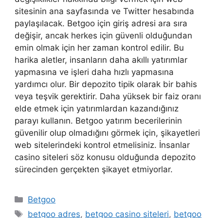
sitesinin ana sayfasında ve Twitter hesabında
paylaşılacak. Betgoo için giriş adresi ara sıra
değişir, ancak herkes için güvenli olduğundan
emin olmak için her zaman kontrol edilir. Bu
harika aletler, insanların daha akıllı yatırımlar
yapmasına ve işleri daha hızlı yapmasına
yardımcı olur. Bir depozito tipik olarak bir bahis
veya teşvik gerektirir. Daha yüksek bir faiz oranı
elde etmek için yatırımlardan kazandığınız
parayı kullanın. Betgoo yatırım becerilerinin
güvenilir olup olmadığını görmek için, şikayetleri
web sitelerindeki kontrol etmelisiniz. İnsanlar
casino siteleri söz konusu olduğunda depozito
sürecinden gerçekten şikayet etmiyorlar.
Kategoriler
Betgoo
Etiketler
betgoo adres
,
betgoo casino siteleri
,
betgoo