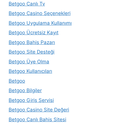
Betgoo Canlı Tv
Betgoo Casino Seçenekleri
Betgoo Uygulama Kullanımı
Betgoo Ücretsiz Kayıt
Betgoo Bahis Pazarı
Betgoo Site Desteği
Betgoo Üye Olma
Betgoo Kullanıcıları
Betgoo
Betgoo Bilgiler
Betgoo Giriş Servisi
Betgoo Casino Site Değeri
Betgoo Canlı Bahis Sitesi