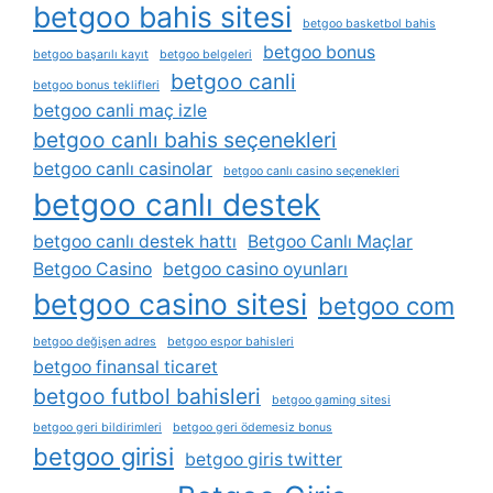
betgoo bahis sitesi
betgoo basketbol bahis
betgoo bonus
betgoo başarılı kayıt
betgoo belgeleri
betgoo canli
betgoo bonus teklifleri
betgoo canli maç izle
betgoo canlı bahis seçenekleri
betgoo canlı casinolar
betgoo canlı casino seçenekleri
betgoo canlı destek
betgoo canlı destek hattı
Betgoo Canlı Maçlar
Betgoo Casino
betgoo casino oyunları
betgoo casino sitesi
betgoo com
betgoo değişen adres
betgoo espor bahisleri
betgoo finansal ticaret
betgoo futbol bahisleri
betgoo gaming sitesi
betgoo geri bildirimleri
betgoo geri ödemesiz bonus
betgoo girisi
betgoo giris twitter