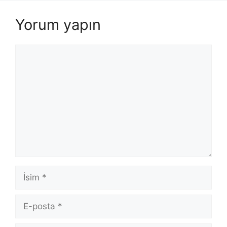
Yorum yapın
Yorum
İsim
E-
posta