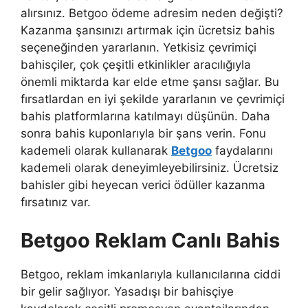
alırsınız. Betgoo ödeme adresim neden değişti?
Kazanma şansınızı artırmak için ücretsiz bahis
seçeneğinden yararlanın. Yetkisiz çevrimiçi
bahisçiler, çok çeşitli etkinlikler aracılığıyla
önemli miktarda kar elde etme şansı sağlar. Bu
fırsatlardan en iyi şekilde yararlanın ve çevrimiçi
bahis platformlarına katılmayı düşünün. Daha
sonra bahis kuponlarıyla bir şans verin. Fonu
kademeli olarak kullanarak
Betgoo
faydalarını
kademeli olarak deneyimleyebilirsiniz. Ücretsiz
bahisler gibi heyecan verici ödüller kazanma
fırsatınız var.
Betgoo Reklam Canlı Bahis
Betgoo, reklam imkanlarıyla kullanıcılarına ciddi
bir gelir sağlıyor. Yasadışı bir bahisçiye