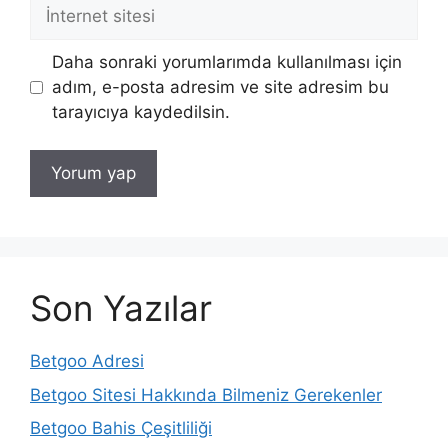
İnternet
sitesi
Daha sonraki yorumlarımda kullanılması için
adım, e-posta adresim ve site adresim bu
tarayıcıya kaydedilsin.
Son Yazılar
Betgoo Adresi
Betgoo Sitesi Hakkında Bilmeniz Gerekenler
Betgoo Bahis Çeşitliliği