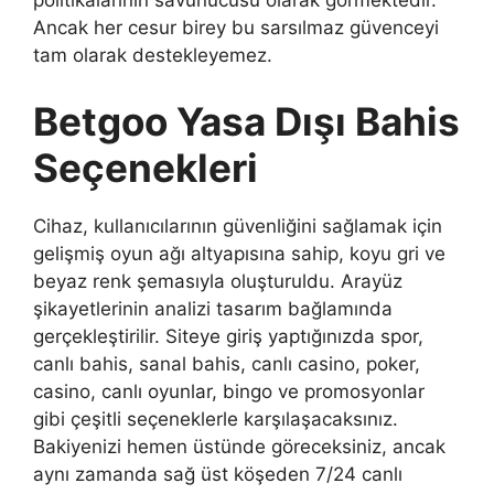
politikalarının savunucusu olarak görmektedir.
Ancak her cesur birey bu sarsılmaz güvenceyi
tam olarak destekleyemez.
Betgoo Yasa Dışı Bahis
Seçenekleri
Cihaz, kullanıcılarının güvenliğini sağlamak için
gelişmiş oyun ağı altyapısına sahip, koyu gri ve
beyaz renk şemasıyla oluşturuldu. Arayüz
şikayetlerinin analizi tasarım bağlamında
gerçekleştirilir. Siteye giriş yaptığınızda spor,
canlı bahis, sanal bahis, canlı casino, poker,
casino, canlı oyunlar, bingo ve promosyonlar
gibi çeşitli seçeneklerle karşılaşacaksınız.
Bakiyenizi hemen üstünde göreceksiniz, ancak
aynı zamanda sağ üst köşeden 7/24 canlı