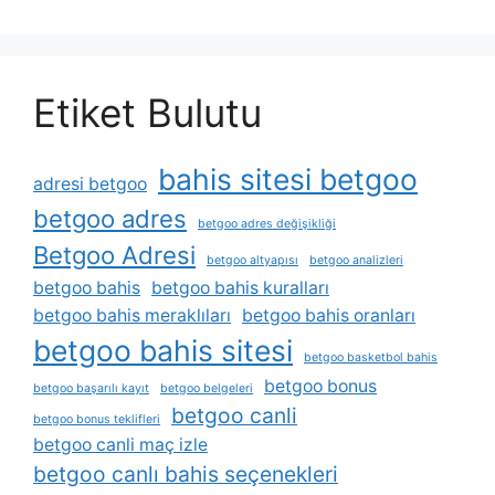
Etiket Bulutu
bahis sitesi betgoo
adresi betgoo
betgoo adres
betgoo adres değişikliği
Betgoo Adresi
betgoo altyapısı
betgoo analizleri
betgoo bahis
betgoo bahis kuralları
betgoo bahis meraklıları
betgoo bahis oranları
betgoo bahis sitesi
betgoo basketbol bahis
betgoo bonus
betgoo başarılı kayıt
betgoo belgeleri
betgoo canli
betgoo bonus teklifleri
betgoo canli maç izle
betgoo canlı bahis seçenekleri