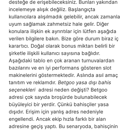
desteğe de erişebileceksiniz. Bunları yakından
incelemeye alışık değiliz. Başlangıçta
kullanıcılara alışılmadık gelebilir, ancak zamanla
uyum sağlamak zahmetsiz hale gelir. Diğer
konulara ilişkin ek ayrıntılar için lütfen aşağıda
verilen bilgilere bakın. Bize göre durum biraz iç
karartıcı. Doğal olarak bonus miktarı belirli bir
şirketle ilişkili kullanıcı sayısına bağlıdır.
Aşağıdaki tablo en çok aranan turnuvalardan
bazılarını ve en iyi performans gösteren slot
makinelerini göstermektedir. Aslında asıl amaç
tanıtım ve reklamdır.
Betgoo yasa dışı bahis
seçenekleri
adresi neden değişti? Betgoo
adresi çok sayıda broşürde bulunabilecek
büyüleyici bir yerdir. Çünkü bahisçiler yasa
dışıdır. Erişim için yanlış adres nedeniyle
engellendi. Ancak ekip hızla farklı bir alan
adresine geçiş yaptı. Bu senaryoda, bahisçinin