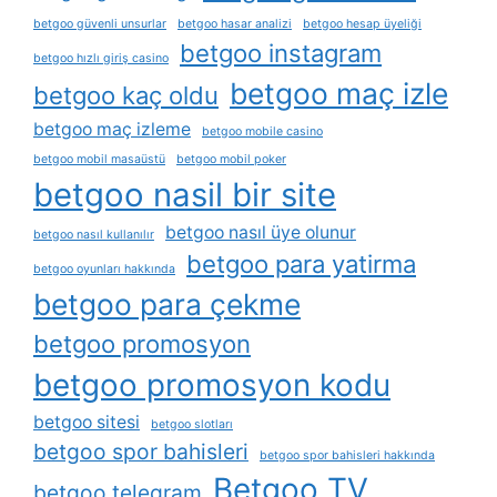
betgoo güvenli unsurlar
betgoo hasar analizi
betgoo hesap üyeliği
betgoo instagram
betgoo hızlı giriş casino
betgoo maç izle
betgoo kaç oldu
betgoo maç izleme
betgoo mobile casino
betgoo mobil masaüstü
betgoo mobil poker
betgoo nasil bir site
betgoo nasıl üye olunur
betgoo nasıl kullanılır
betgoo para yatirma
betgoo oyunları hakkında
betgoo para çekme
betgoo promosyon
betgoo promosyon kodu
betgoo sitesi
betgoo slotları
betgoo spor bahisleri
betgoo spor bahisleri hakkında
Betgoo TV
betgoo telegram