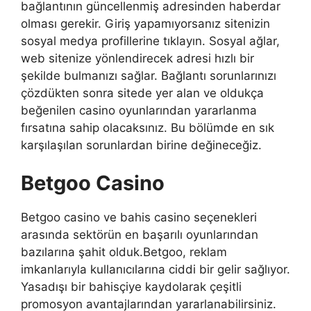
bağlantının güncellenmiş adresinden haberdar
olması gerekir. Giriş yapamıyorsanız sitenizin
sosyal medya profillerine tıklayın. Sosyal ağlar,
web sitenize yönlendirecek adresi hızlı bir
şekilde bulmanızı sağlar. Bağlantı sorunlarınızı
çözdükten sonra sitede yer alan ve oldukça
beğenilen casino oyunlarından yararlanma
fırsatına sahip olacaksınız. Bu bölümde en sık
karşılaşılan sorunlardan birine değineceğiz.
Betgoo Casino
Betgoo casino ve bahis casino seçenekleri
arasında sektörün en başarılı oyunlarından
bazılarına şahit olduk.Betgoo, reklam
imkanlarıyla kullanıcılarına ciddi bir gelir sağlıyor.
Yasadışı bir bahisçiye kaydolarak çeşitli
promosyon avantajlarından yararlanabilirsiniz.