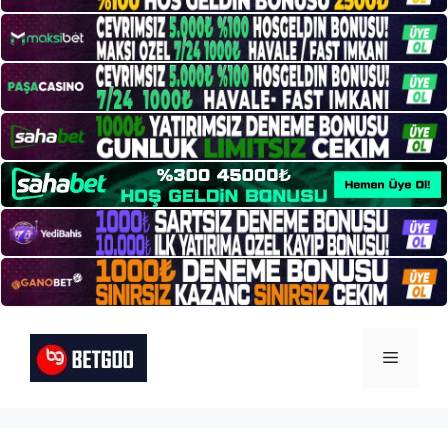
İçeriğe
atla
Menü