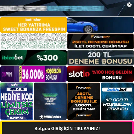
×
Betgoo GİRİŞ İÇİN TIKLAYINIZ!