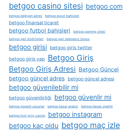
betgoo casino sitesi
betgoo com
betgoo değişen adres
betgoo espor bahisleri
betgoo finansal ticaret
betgoo futbol bahisleri
betgoo gaming sitesi
betgoo geri bildirimleri
betgoo geri ödemesiz bonus
betgoo girisi
betgoo giris twitter
Betgoo Giriş
betgoo giris yap
Betgoo Giriş Adresi
Betgoo Güncel
betgoo güncel adres
betgoo güncel adresi
betgoo güvenilebilir mi
betgoo güvenlir mi
betgoo güvenilirliği
betgoo güvenli unsurlar
betgoo hasar analizi
betgoo hesap üyeliği
betgoo instagram
betgoo hızlı giriş casino
betgoo maç izle
betgoo kaç oldu