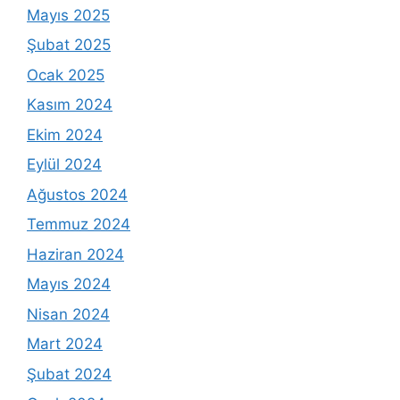
Mayıs 2025
Şubat 2025
Ocak 2025
Kasım 2024
Ekim 2024
Eylül 2024
Ağustos 2024
Temmuz 2024
Haziran 2024
Mayıs 2024
Nisan 2024
Mart 2024
Şubat 2024