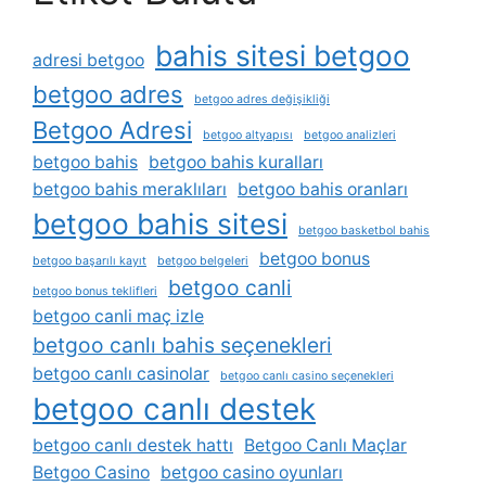
bahis sitesi betgoo
adresi betgoo
betgoo adres
betgoo adres değişikliği
Betgoo Adresi
betgoo altyapısı
betgoo analizleri
betgoo bahis
betgoo bahis kuralları
betgoo bahis meraklıları
betgoo bahis oranları
betgoo bahis sitesi
betgoo basketbol bahis
betgoo bonus
betgoo başarılı kayıt
betgoo belgeleri
betgoo canli
betgoo bonus teklifleri
betgoo canli maç izle
betgoo canlı bahis seçenekleri
betgoo canlı casinolar
betgoo canlı casino seçenekleri
betgoo canlı destek
betgoo canlı destek hattı
Betgoo Canlı Maçlar
Betgoo Casino
betgoo casino oyunları