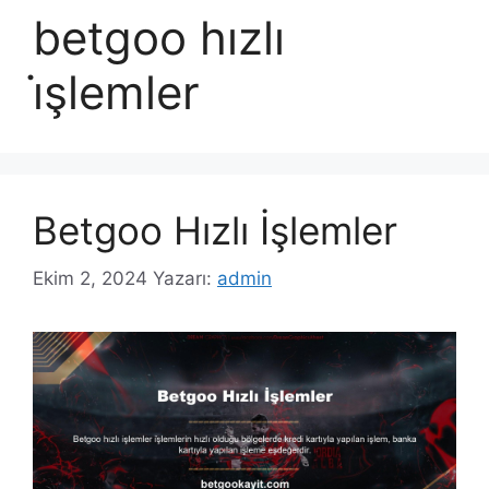
betgoo hızlı
i̇şlemler
Betgoo Hızlı İşlemler
Ekim 2, 2024
Yazarı:
admin