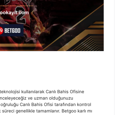
eknolojisi kullanılarak Canlı Bahis Ofisine
zi inceleyeceğiz ve uzman olduğunuzu
 doğruluğu Canlı Bahis Ofisi tarafından kontrol
 süreci genellikle tamamlanır. Betgoo karlı mı