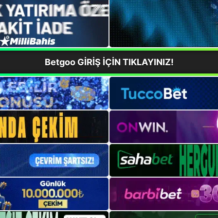
Betgoo GİRİŞ İÇİN TIKLAYINIZ!