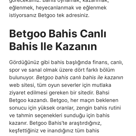
göreceksiniz. Bahis oynamak, kazanmak,
eğlenmek, heyecanlanmak ve eğlenmek
istiyorsanız Betgoo tek adresiniz.
Betgoo Bahis Canlı
Bahis Ile Kazanın
Gördüğünüz gibi bahis başlığında finans, canlı,
spor ve sanal olmak üzere dört farklı bölüm
bulunuyor.
Betgoo bahis canlı bahis ile kazanın
web sitesi, tüm oyun severler için mutlaka
ziyaret edilmesi gereken bir sitedir. Bahsi
Betgoo kazandı. Betgoo, her maçın beklenen
sonucu için yüksek oranlar, zengin bahis rutini
ve tahmin seçenekleri sunduğu için bahis
kazanır. Betgoo Bahis’te araştırdığınız,
keşfettiğiniz ve inandığınız tüm bahis