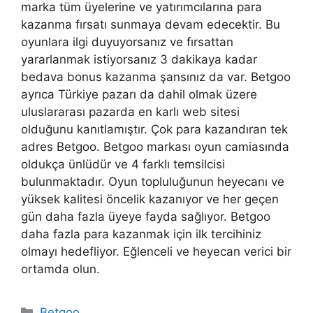
marka tüm üyelerine ve yatırımcılarına para
kazanma fırsatı sunmaya devam edecektir. Bu
oyunlara ilgi duyuyorsanız ve fırsattan
yararlanmak istiyorsanız 3 dakikaya kadar
bedava bonus kazanma şansınız da var. Betgoo
ayrıca Türkiye pazarı da dahil olmak üzere
uluslararası pazarda en karlı web sitesi
olduğunu kanıtlamıştır. Çok para kazandıran tek
adres Betgoo. Betgoo markası oyun camiasında
oldukça ünlüdür ve 4 farklı temsilcisi
bulunmaktadır. Oyun topluluğunun heyecanı ve
yüksek kalitesi öncelik kazanıyor ve her geçen
gün daha fazla üyeye fayda sağlıyor. Betgoo
daha fazla para kazanmak için ilk tercihiniz
olmayı hedefliyor. Eğlenceli ve heyecan verici bir
ortamda olun.
Kategoriler
Betgoo