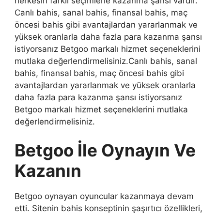
herkesin farklı seçimlerle kazanma şansı vardır.
Canlı bahis, sanal bahis, finansal bahis, maç
öncesi bahis gibi avantajlardan yararlanmak ve
yüksek oranlarla daha fazla para kazanma şansı
istiyorsanız Betgoo markalı hizmet seçeneklerini
mutlaka değerlendirmelisiniz.Canlı bahis, sanal
bahis, finansal bahis, maç öncesi bahis gibi
avantajlardan yararlanmak ve yüksek oranlarla
daha fazla para kazanma şansı istiyorsanız
Betgoo markalı hizmet seçeneklerini mutlaka
değerlendirmelisiniz.
Betgoo İle Oynayın Ve
Kazanın
Betgoo oynayan oyuncular kazanmaya devam
etti. Sitenin bahis konseptinin şaşırtıcı özellikleri,