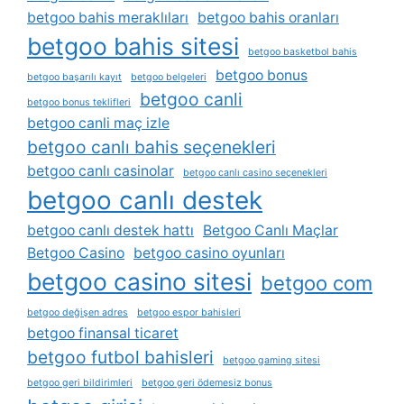
betgoo bahis meraklıları
betgoo bahis oranları
betgoo bahis sitesi
betgoo basketbol bahis
betgoo bonus
betgoo başarılı kayıt
betgoo belgeleri
betgoo canli
betgoo bonus teklifleri
betgoo canli maç izle
betgoo canlı bahis seçenekleri
betgoo canlı casinolar
betgoo canlı casino seçenekleri
betgoo canlı destek
betgoo canlı destek hattı
Betgoo Canlı Maçlar
Betgoo Casino
betgoo casino oyunları
betgoo casino sitesi
betgoo com
betgoo değişen adres
betgoo espor bahisleri
betgoo finansal ticaret
betgoo futbol bahisleri
betgoo gaming sitesi
betgoo geri bildirimleri
betgoo geri ödemesiz bonus