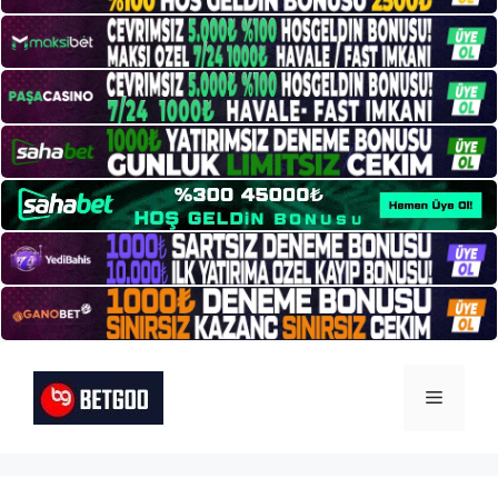
İçeriğe
atla
Menü