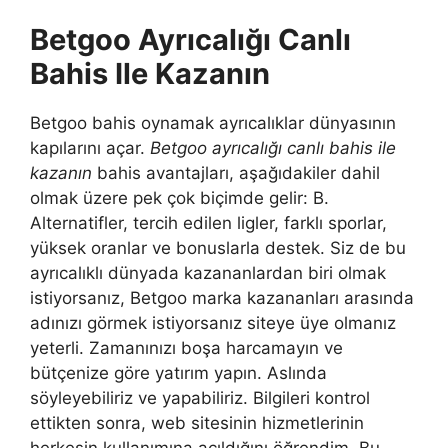
Betgoo Ayrıcalığı Canlı
Bahis Ile Kazanın
Betgoo bahis oynamak ayrıcalıklar dünyasının
kapılarını açar.
Betgoo ayrıcalığı canlı bahis ile
kazanın
bahis avantajları, aşağıdakiler dahil
olmak üzere pek çok biçimde gelir: B.
Alternatifler, tercih edilen ligler, farklı sporlar,
yüksek oranlar ve bonuslarla destek. Siz de bu
ayrıcalıklı dünyada kazananlardan biri olmak
istiyorsanız, Betgoo marka kazananları arasında
adınızı görmek istiyorsanız siteye üye olmanız
yeterli. Zamanınızı boşa harcamayın ve
bütçenize göre yatırım yapın. Aslında
söyleyebiliriz ve yapabiliriz. Bilgileri kontrol
ettikten sonra, web sitesinin hizmetlerinin
herkesin kullanımına açıldığını öğrendim. Bu