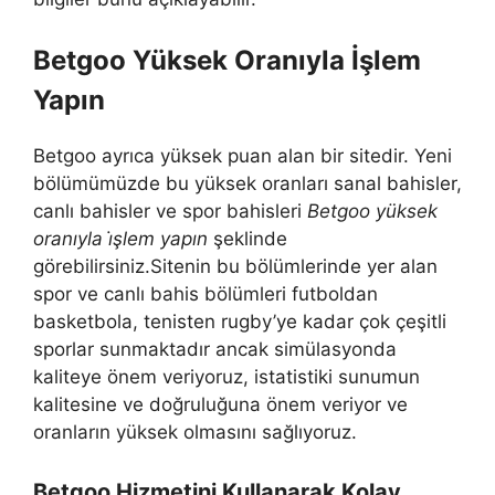
Betgoo Yüksek Oranıyla İşlem
Yapın
Betgoo ayrıca yüksek puan alan bir sitedir. Yeni
bölümümüzde bu yüksek oranları sanal bahisler,
canlı bahisler ve spor bahisleri
Betgoo yüksek
oranıyla i̇şlem yapın
şeklinde
görebilirsiniz.Sitenin bu bölümlerinde yer alan
spor ve canlı bahis bölümleri futboldan
basketbola, tenisten rugby’ye kadar çok çeşitli
sporlar sunmaktadır ancak simülasyonda
kaliteye önem veriyoruz, istatistiki sunumun
kalitesine ve doğruluğuna önem veriyor ve
oranların yüksek olmasını sağlıyoruz.
Betgoo Hizmetini Kullanarak Kolay