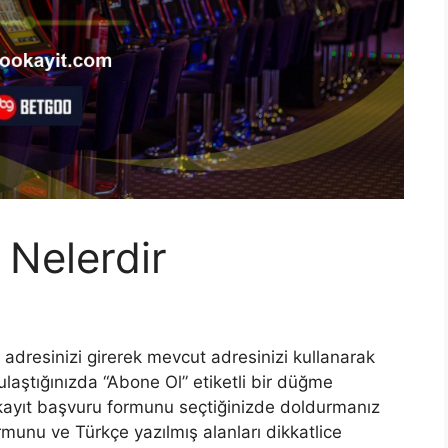
 Nelerdir
 adresinizi girerek mevcut adresinizi kullanarak
 ulaştığınızda “Abone Ol” etiketli bir düğme
kayıt başvuru formunu seçtiğinizde doldurmanız
ormunu ve Türkçe yazılmış alanları dikkatlice