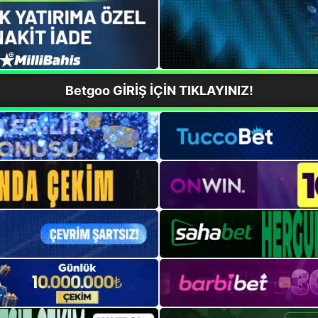
Betgoo GİRİŞ İÇİN TIKLAYINIZ!