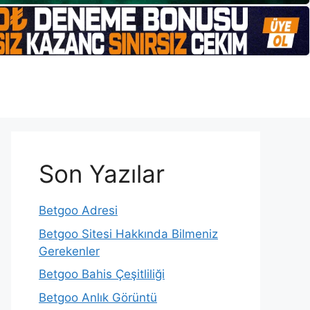
Son Yazılar
Betgoo Adresi
Betgoo Sitesi Hakkında Bilmeniz
Gerekenler
Betgoo Bahis Çeşitliliği
Betgoo Anlık Görüntü