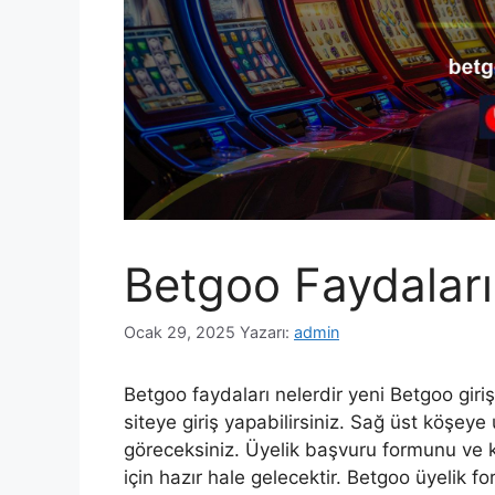
Betgoo Faydaları
Ocak 29, 2025
Yazarı:
admin
Betgoo faydaları nelerdir yeni Betgoo giriş
siteye giriş yapabilirsiniz. Sağ üst köşeye
göreceksiniz. Üyelik başvuru formunu ve 
için hazır hale gelecektir. Betgoo üyelik f