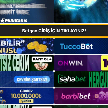
Betgoo GİRİŞ İÇİN TIKLAYINIZ!