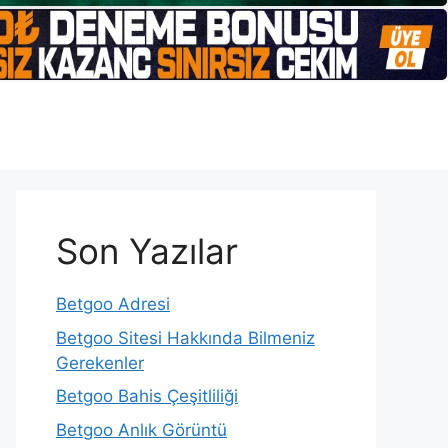
Son Yazılar
Betgoo Adresi
Betgoo Sitesi Hakkında Bilmeniz
Gerekenler
Betgoo Bahis Çeşitliliği
Betgoo Anlık Görüntü