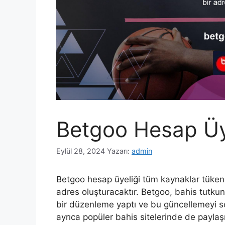
Betgoo Hesap Üy
Eylül 28, 2024
Yazarı:
admin
Betgoo hesap üyeliği tüm kaynaklar tükend
adres oluşturacaktır. Betgoo, bahis tutkun
bir düzenleme yaptı ve bu güncellemeyi s
ayrıca popüler bahis sitelerinde de payl