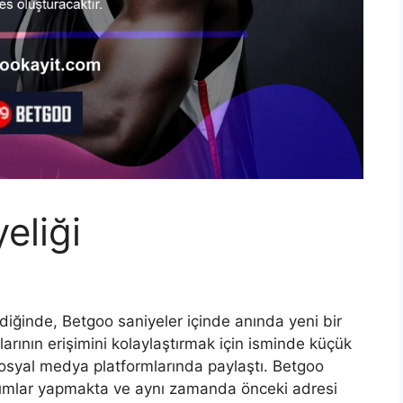
eliği
iğinde, Betgoo saniyeler içinde anında yeni bir
larının erişimini kolaylaştırmak için isminde küçük
osyal medya platformlarında paylaştı. Betgoo
aşımlar yapmakta ve aynı zamanda önceki adresi