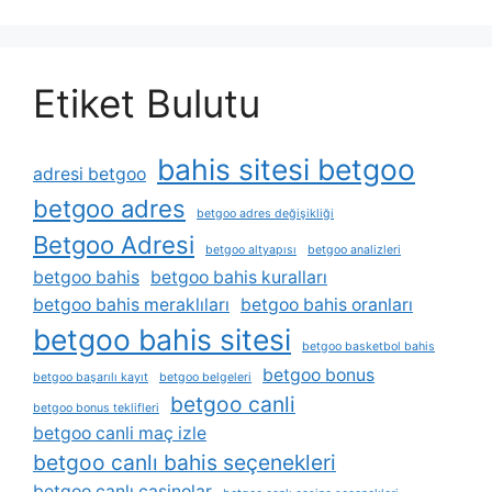
Etiket Bulutu
bahis sitesi betgoo
adresi betgoo
betgoo adres
betgoo adres değişikliği
Betgoo Adresi
betgoo altyapısı
betgoo analizleri
betgoo bahis
betgoo bahis kuralları
betgoo bahis meraklıları
betgoo bahis oranları
betgoo bahis sitesi
betgoo basketbol bahis
betgoo bonus
betgoo başarılı kayıt
betgoo belgeleri
betgoo canli
betgoo bonus teklifleri
betgoo canli maç izle
betgoo canlı bahis seçenekleri
betgoo canlı casinolar