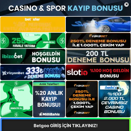
×
Betgoo GİRİŞ İÇİN TIKLAYINIZ!