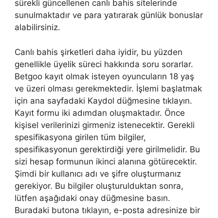
sürekli güncellenen canlı bahis sitelerinde
sunulmaktadır ve para yatırarak günlük bonuslar
alabilirsiniz.
Canlı bahis şirketleri daha iyidir, bu yüzden
genellikle üyelik süreci hakkında soru sorarlar.
Betgoo kayıt olmak isteyen oyuncuların 18 yaş
ve üzeri olması gerekmektedir. İşlemi başlatmak
için ana sayfadaki Kaydol düğmesine tıklayın.
Kayıt formu iki adımdan oluşmaktadır. Önce
kişisel verilerinizi girmeniz istenecektir. Gerekli
spesifikasyona girilen tüm bilgiler,
spesifikasyonun gerektirdiği yere girilmelidir. Bu
sizi hesap formunun ikinci alanına götürecektir.
Şimdi bir kullanıcı adı ve şifre oluşturmanız
gerekiyor. Bu bilgiler oluşturulduktan sonra,
lütfen aşağıdaki onay düğmesine basın.
Buradaki butona tıklayın, e-posta adresinize bir