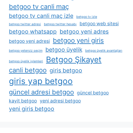
betgoo tv canli maç
betgoo tv canli maç izle
betgoo tv izle
betgoo web sitesi
betgoo twitter adresi
betgoo twitter hesabı
betgoo whatsapp
betgoo yeni adres
betgoo yeni giris
betgoo yeni adresi
betgoo üyelik
betgoo yetersiz seçim
betgoo üyelik avantajları
Betgoo Şikayet
betgoo üyelik i̇şlemleri
canli betgoo
giris betgoo
giris yap betgoo
güncel adresi betgoo
güncel betgoo
kayit betgoo
yeni adresi betgoo
yeni giris betgoo