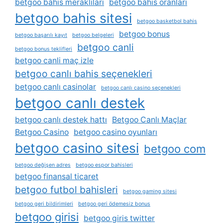
betgoo bahis meraklıları
betgoo bahis oranları
betgoo bahis sitesi
betgoo basketbol bahis
betgoo bonus
betgoo başarılı kayıt
betgoo belgeleri
betgoo canli
betgoo bonus teklifleri
betgoo canli maç izle
betgoo canlı bahis seçenekleri
betgoo canlı casinolar
betgoo canlı casino seçenekleri
betgoo canlı destek
betgoo canlı destek hattı
Betgoo Canlı Maçlar
Betgoo Casino
betgoo casino oyunları
betgoo casino sitesi
betgoo com
betgoo değişen adres
betgoo espor bahisleri
betgoo finansal ticaret
betgoo futbol bahisleri
betgoo gaming sitesi
betgoo geri bildirimleri
betgoo geri ödemesiz bonus
betgoo girisi
betgoo giris twitter