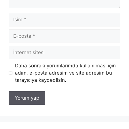
İsim
E-
posta
İnternet
sitesi
Daha sonraki yorumlarımda kullanılması için
adım, e-posta adresim ve site adresim bu
tarayıcıya kaydedilsin.