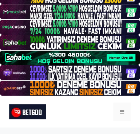
İçeriğe
atla
Menü