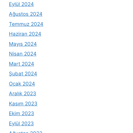
Eylül 2024
Ağustos 2024
Temmuz 2024
Haziran 2024
Mayıs 2024
Nisan 2024
Mart 2024
Şubat 2024
Ocak 2024
Aralık 2023
Kasım 2023
Ekim 2023
Eylül 2023