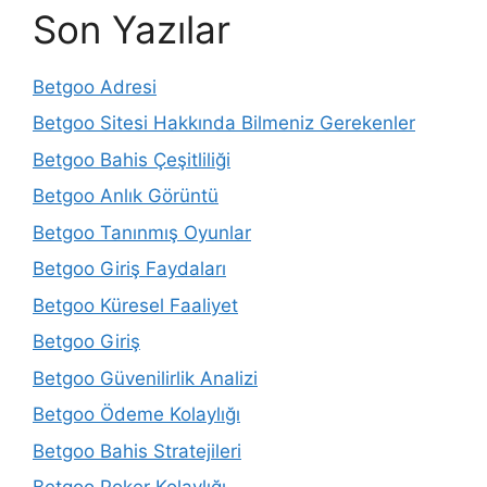
Son Yazılar
Betgoo Adresi
Betgoo Sitesi Hakkında Bilmeniz Gerekenler
Betgoo Bahis Çeşitliliği
Betgoo Anlık Görüntü
Betgoo Tanınmış Oyunlar
Betgoo Giriş Faydaları
Betgoo Küresel Faaliyet
Betgoo Giriş
Betgoo Güvenilirlik Analizi
Betgoo Ödeme Kolaylığı
Betgoo Bahis Stratejileri