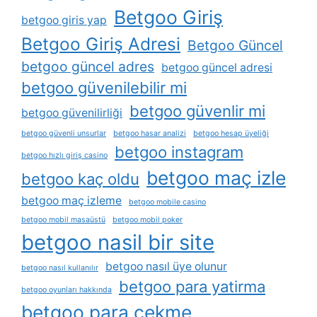
Betgoo Giriş
betgoo giris yap
Betgoo Giriş Adresi
Betgoo Güncel
betgoo güncel adres
betgoo güncel adresi
betgoo güvenilebilir mi
betgoo güvenlir mi
betgoo güvenilirliği
betgoo güvenli unsurlar
betgoo hasar analizi
betgoo hesap üyeliği
betgoo instagram
betgoo hızlı giriş casino
betgoo maç izle
betgoo kaç oldu
betgoo maç izleme
betgoo mobile casino
betgoo mobil masaüstü
betgoo mobil poker
betgoo nasil bir site
betgoo nasıl üye olunur
betgoo nasıl kullanılır
betgoo para yatirma
betgoo oyunları hakkında
betgoo para çekme