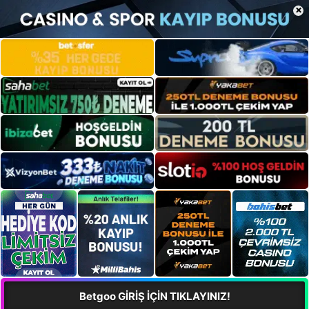
×
Betgoo GİRİŞ İÇİN TIKLAYINIZ!