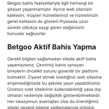
Betgoo bahis faaliyetleriyle ilgili herhangi bir
şikayet yaşanmamıştır. Ayrıca web sitenizin
kalitesini, müşteri hizmetlerinizi ve hizmetinizin
genel kalitesini de gösterir.Piyasada uzun
süredir oldukça saygı gören olağanüstü
bonuslar sağlıyorlar.
Betgoo Aktif Bahis Yapma
Gerekli bilgileri sağlamadan sitede aktif bahis
yapamazsınız. Çevrimiçi bahis oynayan
bireylerin öncelikli sorunu güvenilir bir platform
bulmaktır. Ziyaret etmek istediğiniz web sitesine
erişemediğinizde bu şekilde yayın yapabilirsiniz.
Ücretsiz rulet sitelerinin kullanılabilirliği yasa dışı
olmaları nedeniyle değişiklik gösterebilmektedir.
Her lokasyonun avantajları olsa da önerdiğimiz
siteler güvenli ödeme sağlamalarıyla ünlüdür.