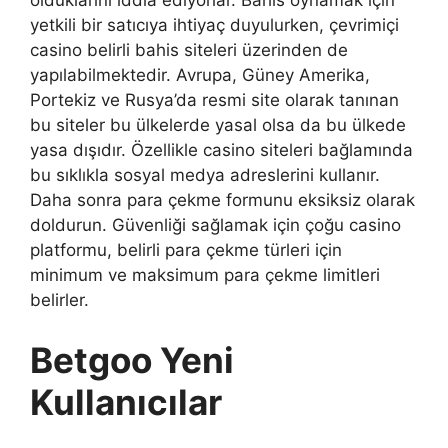
olduklarını iddia ediyorlar. Bahis oynamak için
yetkili bir satıcıya ihtiyaç duyulurken, çevrimiçi
casino belirli bahis siteleri üzerinden de
yapılabilmektedir. Avrupa, Güney Amerika,
Portekiz ve Rusya’da resmi site olarak tanınan
bu siteler bu ülkelerde yasal olsa da bu ülkede
yasa dışıdır. Özellikle casino siteleri bağlamında
bu sıklıkla sosyal medya adreslerini kullanır.
Daha sonra para çekme formunu eksiksiz olarak
doldurun. Güvenliği sağlamak için çoğu casino
platformu, belirli para çekme türleri için
minimum ve maksimum para çekme limitleri
belirler.
Betgoo Yeni
Kullanıcılar