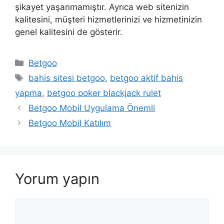
şikayet yaşanmamıştır. Ayrıca web sitenizin
kalitesini, müşteri hizmetlerinizi ve hizmetinizin
genel kalitesini de gösterir.
Kategoriler
Betgoo
Etiketler
bahis sitesi betgoo
,
betgoo aktif bahis
yapma
,
betgoo poker blackjack rulet
Betgoo Mobil Uygulama Önemli
Betgoo Mobil Katılım
Yorum yapın
Yorum