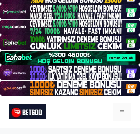
İçeriğe
atla
Menü