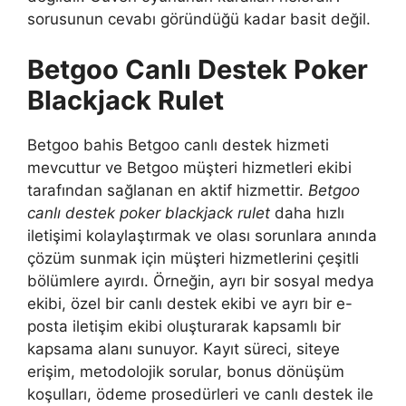
sorusunun cevabı göründüğü kadar basit değil.
Betgoo Canlı Destek Poker
Blackjack Rulet
Betgoo bahis Betgoo canlı destek hizmeti
mevcuttur ve Betgoo müşteri hizmetleri ekibi
tarafından sağlanan en aktif hizmettir.
Betgoo
canlı destek poker blackjack rulet
daha hızlı
iletişimi kolaylaştırmak ve olası sorunlara anında
çözüm sunmak için müşteri hizmetlerini çeşitli
bölümlere ayırdı. Örneğin, ayrı bir sosyal medya
ekibi, özel bir canlı destek ekibi ve ayrı bir e-
posta iletişim ekibi oluşturarak kapsamlı bir
kapsama alanı sunuyor. Kayıt süreci, siteye
erişim, metodolojik sorular, bonus dönüşüm
koşulları, ödeme prosedürleri ve canlı destek ile