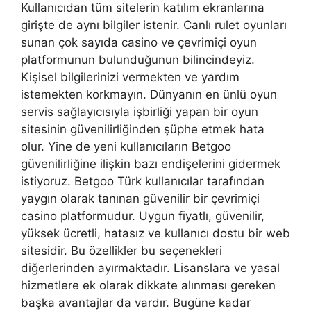
Kullanıcıdan tüm sitelerin katılım ekranlarına
girişte de aynı bilgiler istenir. Canlı rulet oyunları
sunan çok sayıda casino ve çevrimiçi oyun
platformunun bulunduğunun bilincindeyiz.
Kişisel bilgilerinizi vermekten ve yardım
istemekten korkmayın. Dünyanın en ünlü oyun
servis sağlayıcısıyla işbirliği yapan bir oyun
sitesinin güvenilirliğinden şüphe etmek hata
olur. Yine de yeni kullanıcıların Betgoo
güvenilirliğine ilişkin bazı endişelerini gidermek
istiyoruz. Betgoo Türk kullanıcılar tarafından
yaygın olarak tanınan güvenilir bir çevrimiçi
casino platformudur. Uygun fiyatlı, güvenilir,
yüksek ücretli, hatasız ve kullanıcı dostu bir web
sitesidir. Bu özellikler bu seçenekleri
diğerlerinden ayırmaktadır. Lisanslara ve yasal
hizmetlere ek olarak dikkate alınması gereken
başka avantajlar da vardır. Bugüne kadar