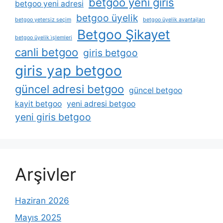
betgoo yeni giris
betgoo yeni adresi
betgoo üyelik
betgoo yetersiz seçim
betgoo üyelik avantajları
Betgoo Şikayet
betgoo üyelik i̇şlemleri
canli betgoo
giris betgoo
giris yap betgoo
güncel adresi betgoo
güncel betgoo
kayit betgoo
yeni adresi betgoo
yeni giris betgoo
Arşivler
Haziran 2026
Mayıs 2025