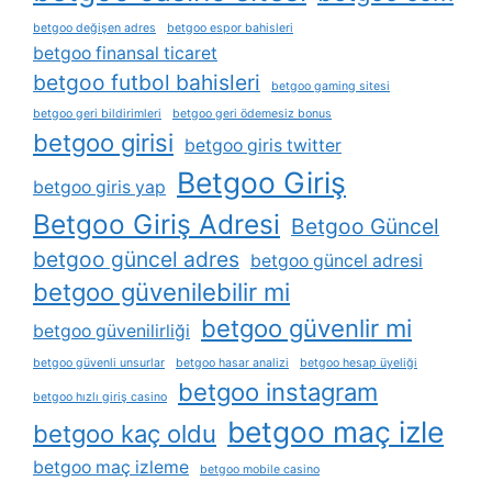
betgoo değişen adres
betgoo espor bahisleri
betgoo finansal ticaret
betgoo futbol bahisleri
betgoo gaming sitesi
betgoo geri bildirimleri
betgoo geri ödemesiz bonus
betgoo girisi
betgoo giris twitter
Betgoo Giriş
betgoo giris yap
Betgoo Giriş Adresi
Betgoo Güncel
betgoo güncel adres
betgoo güncel adresi
betgoo güvenilebilir mi
betgoo güvenlir mi
betgoo güvenilirliği
betgoo güvenli unsurlar
betgoo hasar analizi
betgoo hesap üyeliği
betgoo instagram
betgoo hızlı giriş casino
betgoo maç izle
betgoo kaç oldu
betgoo maç izleme
betgoo mobile casino