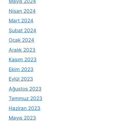
Mayıs 2024
Nisan 2024
Mart 2024
Şubat 2024
Ocak 2024
Aralık 2023
Kasım 2023
Ekim 2023
Eylül 2023
Ağustos 2023
Temmuz 2023
Haziran 2023
Mayıs 2023