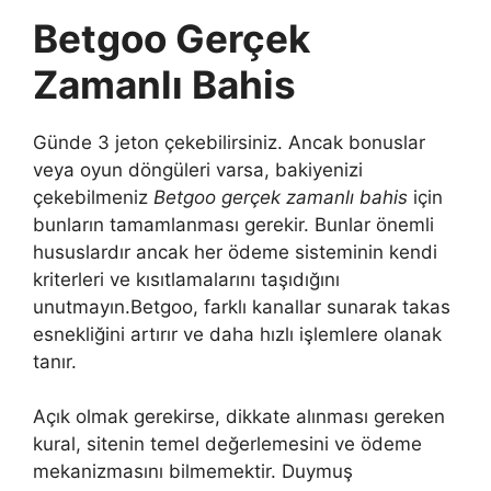
Betgoo Gerçek
Zamanlı Bahis
Günde 3 jeton çekebilirsiniz. Ancak bonuslar
veya oyun döngüleri varsa, bakiyenizi
çekebilmeniz
Betgoo gerçek zamanlı bahis
için
bunların tamamlanması gerekir. Bunlar önemli
hususlardır ancak her ödeme sisteminin kendi
kriterleri ve kısıtlamalarını taşıdığını
unutmayın.Betgoo, farklı kanallar sunarak takas
esnekliğini artırır ve daha hızlı işlemlere olanak
tanır.
Açık olmak gerekirse, dikkate alınması gereken
kural, sitenin temel değerlemesini ve ödeme
mekanizmasını bilmemektir. Duymuş