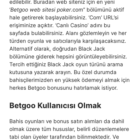
edilebilir. Buradan web siteniz için en yeni
‘
Betgoo web sitesi poker
.com” bölümünü aktif
hale getirerek başlayabilirsiniz. ‘Com’ URL’si
erişiminize açıktır. ‘Canlı Casino’ adını bu
sayfada bulabilirsiniz. Alanı gözlemleyin ve her
türden oyunla ve satıcılarıyla karşılaşacaksınız.
Alternatif olarak, doğrudan Black Jack
bölümüne giderek hepsini görüntüleyebilirsiniz.
Tercih ettiğiniz Black Jack oyun türünü arama
kutusuna yazarak arayın. Bu özel durumda
bahisçilerimizden en yüksek ödemeyi almak için
herkes Betgoo bonusunu hatırlamak istiyor.
Betgoo Kullanıcısı Olmak
Bahis oyunları ve bonus satın alımları da dahil
olmak üzere tüm hususlar, belirli düzenlemelere
tabi olan üyeler tarafından bilinmektedir. Ve