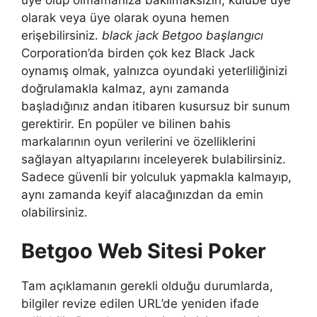
olarak veya üye olarak oyuna hemen
erişebilirsiniz.
black jack Betgoo başlangıcı
Corporation’da birden çok kez Black Jack
oynamış olmak, yalnızca oyundaki yeterliliğinizi
doğrulamakla kalmaz, aynı zamanda
başladığınız andan itibaren kusursuz bir sunum
gerektirir. En popüler ve bilinen bahis
markalarının oyun verilerini ve özelliklerini
sağlayan altyapılarını inceleyerek bulabilirsiniz.
Sadece güvenli bir yolculuk yapmakla kalmayıp,
aynı zamanda keyif alacağınızdan da emin
olabilirsiniz.
Betgoo Web Sitesi Poker
Tam açıklamanın gerekli olduğu durumlarda,
bilgiler revize edilen URL’de yeniden ifade