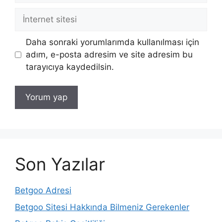
İnternet
sitesi
Daha sonraki yorumlarımda kullanılması için
adım, e-posta adresim ve site adresim bu
tarayıcıya kaydedilsin.
Son Yazılar
Betgoo Adresi
Betgoo Sitesi Hakkında Bilmeniz Gerekenler