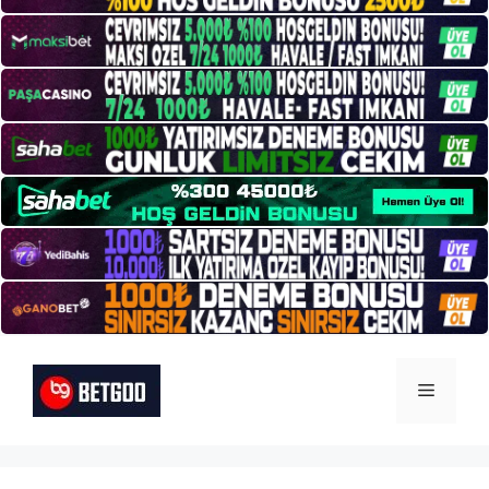
İçeriğe
atla
Menü