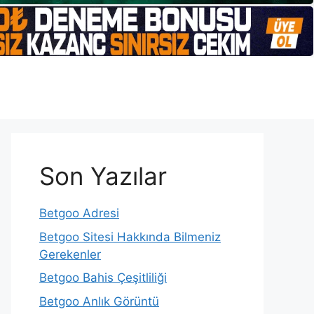
Son Yazılar
Betgoo Adresi
Betgoo Sitesi Hakkında Bilmeniz
Gerekenler
Betgoo Bahis Çeşitliliği
Betgoo Anlık Görüntü