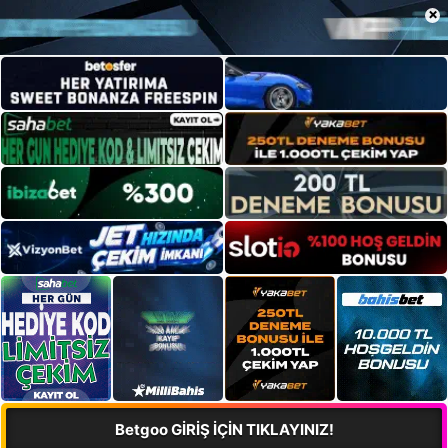
×
Betgoo GİRİŞ İÇİN TIKLAYINIZ!