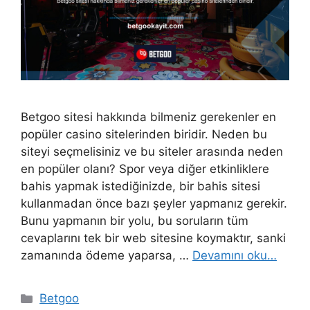
Betgoo sitesi hakkında bilmeniz gerekenler en
popüler casino sitelerinden biridir. Neden bu
siteyi seçmelisiniz ve bu siteler arasında neden
en popüler olanı? Spor veya diğer etkinliklere
bahis yapmak istediğinizde, bir bahis sitesi
kullanmadan önce bazı şeyler yapmanız gerekir.
Bunu yapmanın bir yolu, bu soruların tüm
cevaplarını tek bir web sitesine koymaktır, sanki
zamanında ödeme yaparsa, …
Devamını oku…
Kategoriler
Betgoo