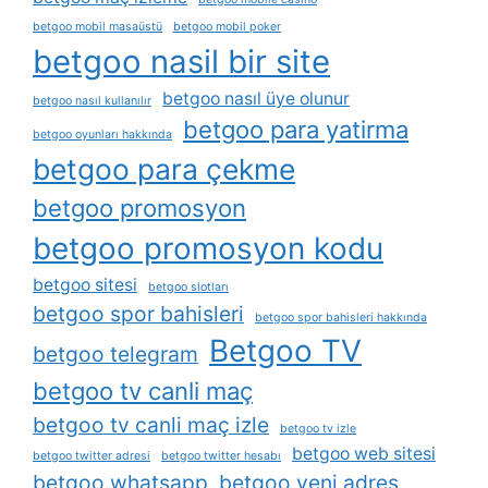
betgoo mobil masaüstü
betgoo mobil poker
betgoo nasil bir site
betgoo nasıl üye olunur
betgoo nasıl kullanılır
betgoo para yatirma
betgoo oyunları hakkında
betgoo para çekme
betgoo promosyon
betgoo promosyon kodu
betgoo sitesi
betgoo slotları
betgoo spor bahisleri
betgoo spor bahisleri hakkında
Betgoo TV
betgoo telegram
betgoo tv canli maç
betgoo tv canli maç izle
betgoo tv izle
betgoo web sitesi
betgoo twitter adresi
betgoo twitter hesabı
betgoo whatsapp
betgoo yeni adres