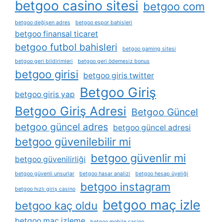
betgoo casino sitesi
betgoo com
betgoo değişen adres
betgoo espor bahisleri
betgoo finansal ticaret
betgoo futbol bahisleri
betgoo gaming sitesi
betgoo geri bildirimleri
betgoo geri ödemesiz bonus
betgoo girisi
betgoo giris twitter
Betgoo Giriş
betgoo giris yap
Betgoo Giriş Adresi
Betgoo Güncel
betgoo güncel adres
betgoo güncel adresi
betgoo güvenilebilir mi
betgoo güvenlir mi
betgoo güvenilirliği
betgoo güvenli unsurlar
betgoo hasar analizi
betgoo hesap üyeliği
betgoo instagram
betgoo hızlı giriş casino
betgoo maç izle
betgoo kaç oldu
betgoo maç izleme
betgoo mobile casino