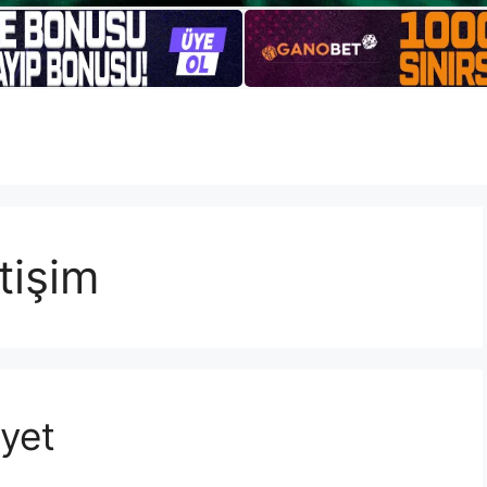
tişim
iyet