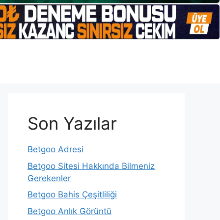
Son Yazılar
Betgoo Adresi
Betgoo Sitesi Hakkında Bilmeniz
Gerekenler
Betgoo Bahis Çeşitliliği
Betgoo Anlık Görüntü