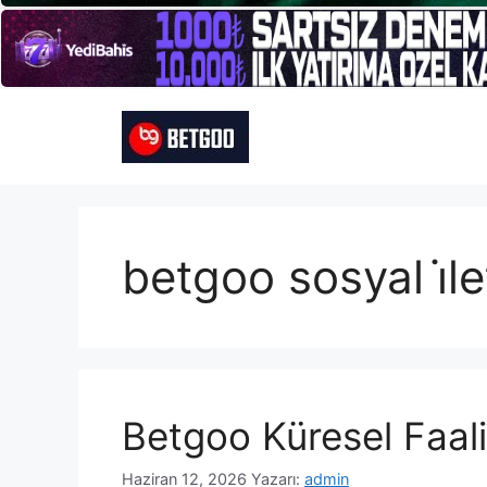
İçeriğe
atla
betgoo sosyal i̇le
Betgoo Küresel Faal
Haziran 12, 2026
Yazarı:
admin