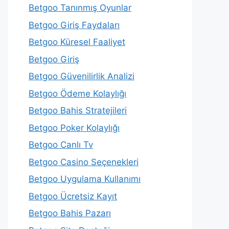
Betgoo Tanınmış Oyunlar
Betgoo Giriş Faydaları
Betgoo Küresel Faaliyet
Betgoo Giriş
Betgoo Güvenilirlik Analizi
Betgoo Ödeme Kolaylığı
Betgoo Bahis Stratejileri
Betgoo Poker Kolaylığı
Betgoo Canlı Tv
Betgoo Casino Seçenekleri
Betgoo Uygulama Kullanımı
Betgoo Ücretsiz Kayıt
Betgoo Bahis Pazarı