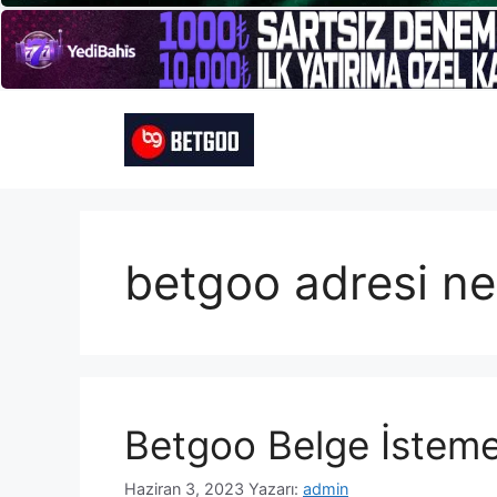
İçeriğe
atla
betgoo adresi ne
Betgoo Belge İsteme
Haziran 3, 2023
Yazarı:
admin