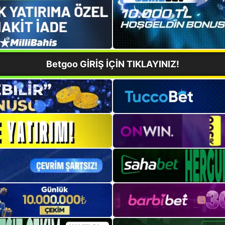
Betgoo GİRİŞ İÇİN TIKLAYINIZ!