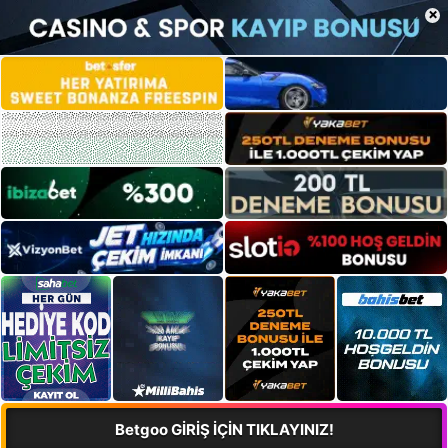
×
Betgoo GİRİŞ İÇİN TIKLAYINIZ!