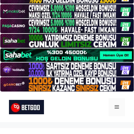
İçeriğe
atla
Menü