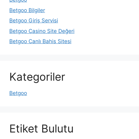
Betgoo Bilgiler
Betgoo Giriş Servisi
Betgoo Casino Site Değeri
Betgoo Canlı Bahis Sitesi
Kategoriler
Betgoo
Etiket Bulutu