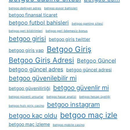
betgoo değişen adres
betgoo espor bahisleri
betgoo finansal ticaret
betgoo futbol bahisleri
betgoo gaming sitesi
betgoo geri bildirimleri
betgoo geri ödemesiz bonus
betgoo girisi
betgoo giris twitter
Betgoo Giriş
betgoo giris yap
Betgoo Giriş Adresi
Betgoo Güncel
betgoo güncel adres
betgoo güncel adresi
betgoo güvenilebilir mi
betgoo güvenlir mi
betgoo güvenilirliği
betgoo güvenli unsurlar
betgoo hasar analizi
betgoo hesap üyeliği
betgoo instagram
betgoo hızlı giriş casino
betgoo maç izle
betgoo kaç oldu
betgoo maç izleme
betgoo mobile casino