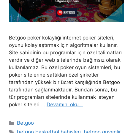
Betgoo poker kolaylığı i̇nternet poker siteleri,
oyunu kolaylaştırmak için algoritmalar kullanır.
Site sahibinin bu programlar için özel talimatları
vardır ve diğer web sitelerinde bağımsız olarak
kullanılamaz. Bu özel poker oyun sistemleri, bu
poker sitelerine sattıkları özel şirketler
tarafından yüksek bir ücret karşılığında Betgoo
tarafından sağlanmaktadır. Bundan sonra, bu
tür programları sitelerinde kullanmak isteyen
poker siteleri …
Devamını oku…
Kategoriler
Betgoo
Etiketler
betgoo basketbol bahisleri
,
betgoo güvenlir