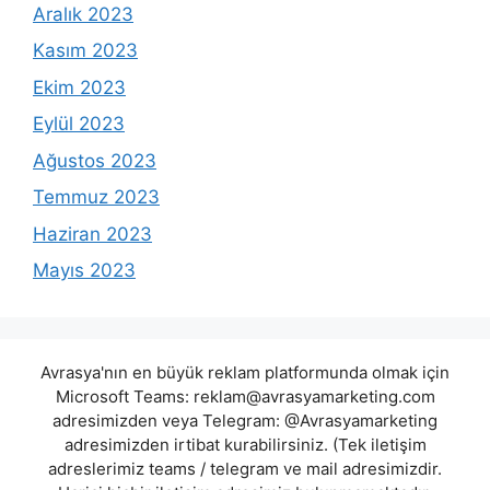
Aralık 2023
Kasım 2023
Ekim 2023
Eylül 2023
Ağustos 2023
Temmuz 2023
Haziran 2023
Mayıs 2023
Avrasya'nın en büyük reklam platformunda olmak için
Microsoft Teams:
reklam@avrasyamarketing.com
adresimizden veya Telegram: @Avrasyamarketing
adresimizden irtibat kurabilirsiniz. (Tek iletişim
adreslerimiz teams / telegram ve mail adresimizdir.