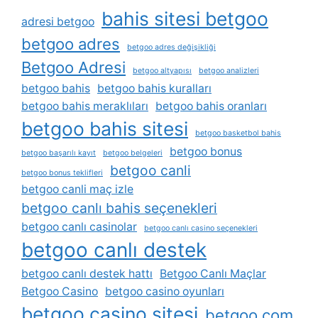
bahis sitesi betgoo
adresi betgoo
betgoo adres
betgoo adres değişikliği
Betgoo Adresi
betgoo altyapısı
betgoo analizleri
betgoo bahis
betgoo bahis kuralları
betgoo bahis meraklıları
betgoo bahis oranları
betgoo bahis sitesi
betgoo basketbol bahis
betgoo bonus
betgoo başarılı kayıt
betgoo belgeleri
betgoo canli
betgoo bonus teklifleri
betgoo canli maç izle
betgoo canlı bahis seçenekleri
betgoo canlı casinolar
betgoo canlı casino seçenekleri
betgoo canlı destek
betgoo canlı destek hattı
Betgoo Canlı Maçlar
Betgoo Casino
betgoo casino oyunları
betgoo casino sitesi
betgoo com