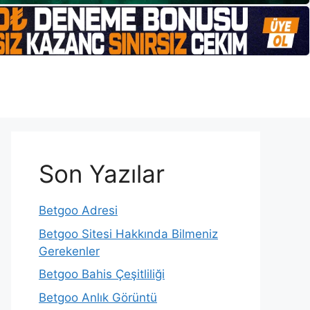
Son Yazılar
Betgoo Adresi
Betgoo Sitesi Hakkında Bilmeniz
Gerekenler
Betgoo Bahis Çeşitliliği
Betgoo Anlık Görüntü