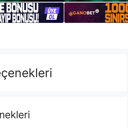
çenekleri
ekleri