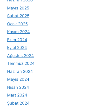
Haziran 2026
Mayıs 2025
Şubat 2025
Ocak 2025
Kasım 2024
Ekim 2024
Eylül 2024
Ağustos 2024
Temmuz 2024
Haziran 2024
Mayıs 2024
Nisan 2024
Mart 2024
Şubat 2024