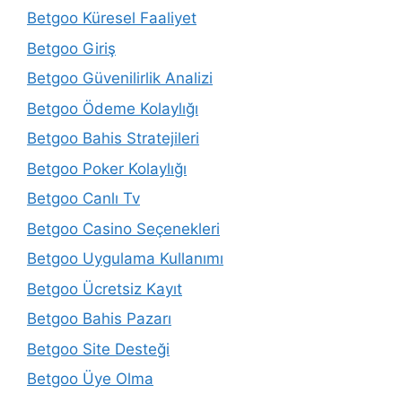
Betgoo Küresel Faaliyet
Betgoo Giriş
Betgoo Güvenilirlik Analizi
Betgoo Ödeme Kolaylığı
Betgoo Bahis Stratejileri
Betgoo Poker Kolaylığı
Betgoo Canlı Tv
Betgoo Casino Seçenekleri
Betgoo Uygulama Kullanımı
Betgoo Ücretsiz Kayıt
Betgoo Bahis Pazarı
Betgoo Site Desteği
Betgoo Üye Olma