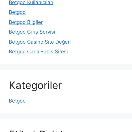
Betgoo Kullanıcıları
Betgoo
Betgoo Bilgiler
Betgoo Giriş Servisi
Betgoo Casino Site Değeri
Betgoo Canlı Bahis Sitesi
Kategoriler
Betgoo