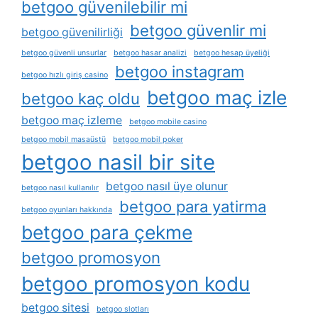
betgoo güvenilebilir mi
betgoo güvenlir mi
betgoo güvenilirliği
betgoo güvenli unsurlar
betgoo hasar analizi
betgoo hesap üyeliği
betgoo instagram
betgoo hızlı giriş casino
betgoo maç izle
betgoo kaç oldu
betgoo maç izleme
betgoo mobile casino
betgoo mobil masaüstü
betgoo mobil poker
betgoo nasil bir site
betgoo nasıl üye olunur
betgoo nasıl kullanılır
betgoo para yatirma
betgoo oyunları hakkında
betgoo para çekme
betgoo promosyon
betgoo promosyon kodu
betgoo sitesi
betgoo slotları