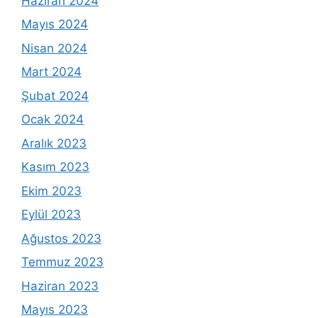
Haziran 2024
Mayıs 2024
Nisan 2024
Mart 2024
Şubat 2024
Ocak 2024
Aralık 2023
Kasım 2023
Ekim 2023
Eylül 2023
Ağustos 2023
Temmuz 2023
Haziran 2023
Mayıs 2023