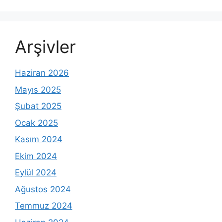
Arşivler
Haziran 2026
Mayıs 2025
Şubat 2025
Ocak 2025
Kasım 2024
Ekim 2024
Eylül 2024
Ağustos 2024
Temmuz 2024