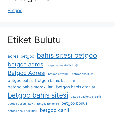
Betgoo
Etiket Bulutu
bahis sitesi betgoo
adresi betgoo
betgoo adres
betgoo adres değişikliği
Betgoo Adresi
betgoo altyapısı
betgoo analizleri
betgoo bahis
betgoo bahis kuralları
betgoo bahis meraklıları
betgoo bahis oranları
betgoo bahis sitesi
betgoo basketbol bahis
betgoo bonus
betgoo başarılı kayıt
betgoo belgeleri
betgoo canli
betgoo bonus teklifleri