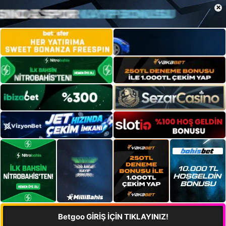
×
Betgoo GİRİŞ İÇİN TIKLAYINIZ!