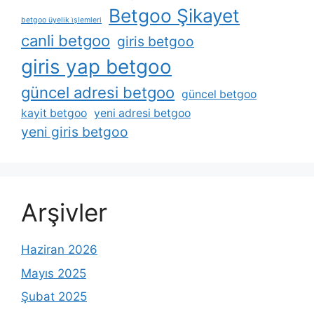
Betgoo Şikayet
betgoo üyelik i̇şlemleri
canli betgoo
giris betgoo
giris yap betgoo
güncel adresi betgoo
güncel betgoo
kayit betgoo
yeni adresi betgoo
yeni giris betgoo
Arşivler
Haziran 2026
Mayıs 2025
Şubat 2025