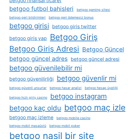
betgoo finansal ticaret
betgoo futbol bahisleri
betgoo gaming sitesi
betgoo geri bildirimleri
betgoo geri ödemesiz bonus
betgoo girisi
betgoo giris twitter
Betgoo Giriş
betgoo giris yap
Betgoo Giriş Adresi
Betgoo Güncel
betgoo güncel adres
betgoo güncel adresi
betgoo güvenilebilir mi
betgoo güvenlir mi
betgoo güvenilirliği
betgoo güvenli unsurlar
betgoo hasar analizi
betgoo hesap üyeliği
betgoo instagram
betgoo hızlı giriş casino
betgoo maç izle
betgoo kaç oldu
betgoo maç izleme
betgoo mobile casino
betgoo mobil masaüstü
betgoo mobil poker
betgoo nasil bir site