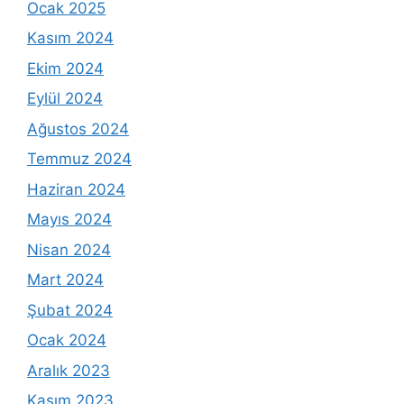
Ocak 2025
Kasım 2024
Ekim 2024
Eylül 2024
Ağustos 2024
Temmuz 2024
Haziran 2024
Mayıs 2024
Nisan 2024
Mart 2024
Şubat 2024
Ocak 2024
Aralık 2023
Kasım 2023