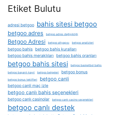
Etiket Bulutu
bahis sitesi betgoo
adresi betgoo
betgoo adres
betgoo adres değişikliği
Betgoo Adresi
betgoo altyapısı
betgoo analizleri
betgoo bahis
betgoo bahis kuralları
betgoo bahis meraklıları
betgoo bahis oranları
betgoo bahis sitesi
betgoo basketbol bahis
betgoo bonus
betgoo başarılı kayıt
betgoo belgeleri
betgoo canli
betgoo bonus teklifleri
betgoo canli maç izle
betgoo canlı bahis seçenekleri
betgoo canlı casinolar
betgoo canlı casino seçenekleri
betgoo canlı destek