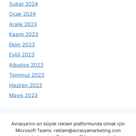
Şubat 2024
Ocak 2024
Aralık 2023
Kasım 2023
Ekim 2023
Eylül 2023
Ağustos 2023
Temmuz 2023
Haziran 2023
Mayıs 2023
Avrasya'nın en büyük reklam platformunda olmak için
Microsoft Teams:
reklam@avrasyamarketing.com