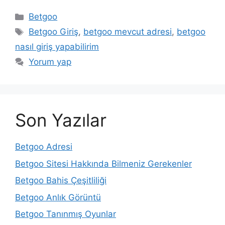
Kategoriler
Betgoo
Etiketler
Betgoo Giriş
,
betgoo mevcut adresi
,
betgoo
nasıl giriş yapabilirim
Yorum yap
Son Yazılar
Betgoo Adresi
Betgoo Sitesi Hakkında Bilmeniz Gerekenler
Betgoo Bahis Çeşitliliği
Betgoo Anlık Görüntü
Betgoo Tanınmış Oyunlar