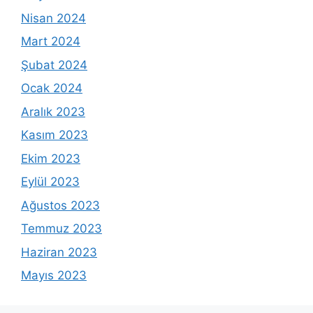
Nisan 2024
Mart 2024
Şubat 2024
Ocak 2024
Aralık 2023
Kasım 2023
Ekim 2023
Eylül 2023
Ağustos 2023
Temmuz 2023
Haziran 2023
Mayıs 2023