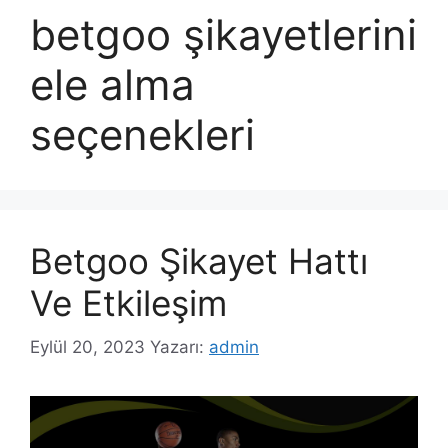
betgoo şikayetlerini
ele alma
seçenekleri
Betgoo Şikayet Hattı
Ve Etkileşim
Eylül 20, 2023
Yazarı:
admin