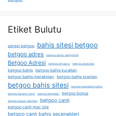
Etiket Bulutu
bahis sitesi betgoo
adresi betgoo
betgoo adres
betgoo adres değişikliği
Betgoo Adresi
betgoo altyapısı
betgoo analizleri
betgoo bahis
betgoo bahis kuralları
betgoo bahis meraklıları
betgoo bahis oranları
betgoo bahis sitesi
betgoo basketbol bahis
betgoo bonus
betgoo başarılı kayıt
betgoo belgeleri
betgoo canli
betgoo bonus teklifleri
betgoo canli maç izle
betgoo canlı bahis seçenekleri