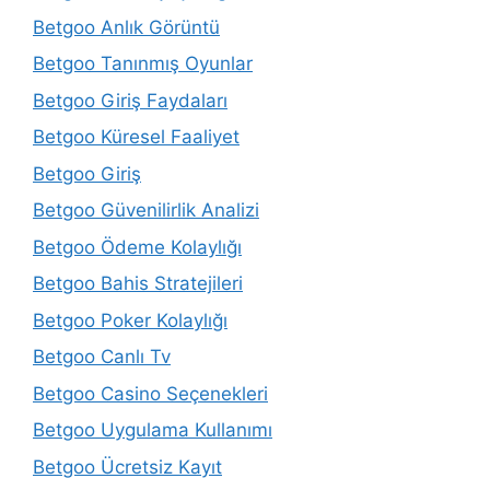
Betgoo Anlık Görüntü
Betgoo Tanınmış Oyunlar
Betgoo Giriş Faydaları
Betgoo Küresel Faaliyet
Betgoo Giriş
Betgoo Güvenilirlik Analizi
Betgoo Ödeme Kolaylığı
Betgoo Bahis Stratejileri
Betgoo Poker Kolaylığı
Betgoo Canlı Tv
Betgoo Casino Seçenekleri
Betgoo Uygulama Kullanımı
Betgoo Ücretsiz Kayıt