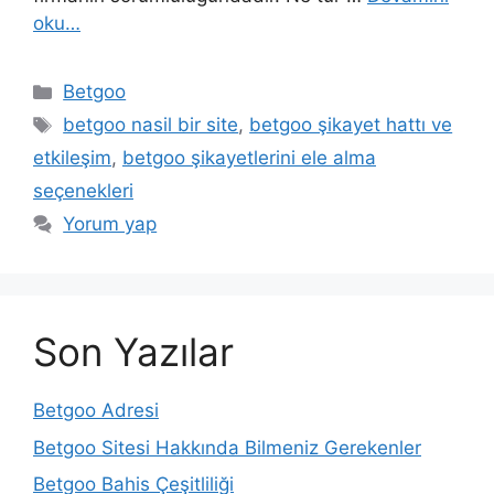
oku…
Kategoriler
Betgoo
Etiketler
betgoo nasil bir site
,
betgoo şikayet hattı ve
etkileşim
,
betgoo şikayetlerini ele alma
seçenekleri
Yorum yap
Son Yazılar
Betgoo Adresi
Betgoo Sitesi Hakkında Bilmeniz Gerekenler
Betgoo Bahis Çeşitliliği