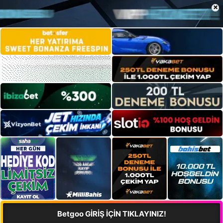
×
Betgoo GİRİŞ İÇİN TIKLAYINIZ!