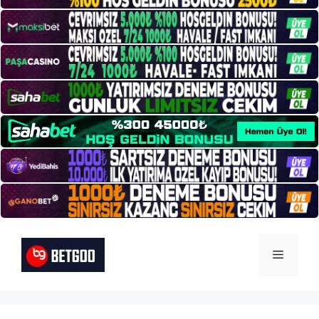
İçeriğe
atla
Menü