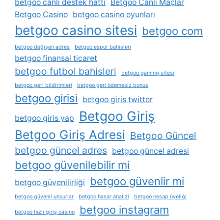
betgoo canlı destek hattı
Betgoo Canlı Maçlar
Betgoo Casino
betgoo casino oyunları
betgoo casino sitesi
betgoo com
betgoo değişen adres
betgoo espor bahisleri
betgoo finansal ticaret
betgoo futbol bahisleri
betgoo gaming sitesi
betgoo geri bildirimleri
betgoo geri ödemesiz bonus
betgoo girisi
betgoo giris twitter
Betgoo Giriş
betgoo giris yap
Betgoo Giriş Adresi
Betgoo Güncel
betgoo güncel adres
betgoo güncel adresi
betgoo güvenilebilir mi
betgoo güvenlir mi
betgoo güvenilirliği
betgoo güvenli unsurlar
betgoo hasar analizi
betgoo hesap üyeliği
betgoo instagram
betgoo hızlı giriş casino