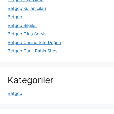
Betgoo Kullanıcıları
Betgoo
Betgoo Bilgiler
Betgoo Giriş Servisi
Betgoo Casino Site Değeri
Betgoo Canlı Bahis Sitesi
Kategoriler
Betgoo