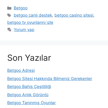
Kategoriler
Betgoo
Etiketler
betgoo canlı destek
,
betgoo casino sitesi
,
betgoo tv oyunlarını i̇zle
Yorum yap
Son Yazılar
Betgoo Adresi
Betgoo Sitesi Hakkında Bilmeniz Gerekenler
Betgoo Bahis Çeşitliliği
Betgoo Anlık Görüntü
Betgoo Tanınmış Oyunlar