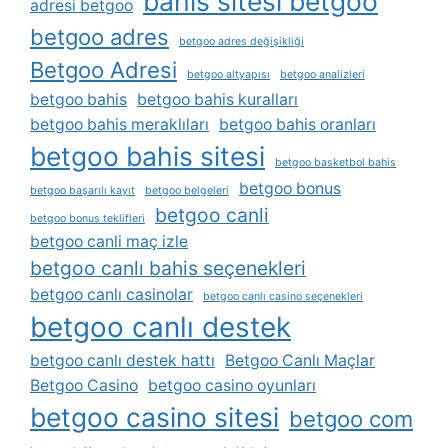
bahis sitesi betgoo
adresi betgoo
betgoo adres
betgoo adres değişikliği
Betgoo Adresi
betgoo altyapısı
betgoo analizleri
betgoo bahis
betgoo bahis kuralları
betgoo bahis meraklıları
betgoo bahis oranları
betgoo bahis sitesi
betgoo basketbol bahis
betgoo bonus
betgoo başarılı kayıt
betgoo belgeleri
betgoo canli
betgoo bonus teklifleri
betgoo canli maç izle
betgoo canlı bahis seçenekleri
betgoo canlı casinolar
betgoo canlı casino seçenekleri
betgoo canlı destek
betgoo canlı destek hattı
Betgoo Canlı Maçlar
Betgoo Casino
betgoo casino oyunları
betgoo casino sitesi
betgoo com