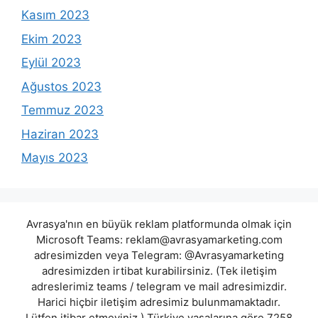
Kasım 2023
Ekim 2023
Eylül 2023
Ağustos 2023
Temmuz 2023
Haziran 2023
Mayıs 2023
Avrasya'nın en büyük reklam platformunda olmak için
Microsoft Teams:
reklam@avrasyamarketing.com
adresimizden veya Telegram: @Avrasyamarketing
adresimizden irtibat kurabilirsiniz. (Tek iletişim
adreslerimiz teams / telegram ve mail adresimizdir.
Harici hiçbir iletişim adresimiz bulunmamaktadır.
Lütfen itibar etmeyiniz.) Türkiye yasalarına göre 7258