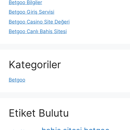
Betgoo Bilgiler
Betgoo Giriş Servisi
Betgoo Casino Site Değeri
Betgoo Canlı Bahis Sitesi
Kategoriler
Betgoo
Etiket Bulutu