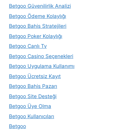
Betgoo Güvenilirlik Analizi
Betgoo Ödeme Kolaylığı
Betgoo Bahis Stratejileri
Betgoo Poker Kolaylığı
Betgoo Canlı Tv
Betgoo Casino Seçenekleri
Betgoo Uygulama Kullanımı
Betgoo Ücretsiz Kayıt
Betgoo Bahis Pazarı
Betgoo Site Desteği
Betgoo Üye Olma
Betgoo Kullanıcıları
Betgoo