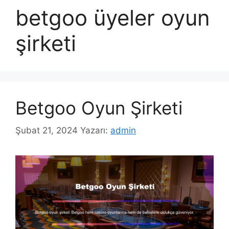
betgoo üyeler oyun
şirketi
Betgoo Oyun Şirketi
Şubat 21, 2024
Yazarı:
admin