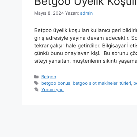
Betgoo Üyelik Koşulla
Mayıs 8, 2024
Yazarı:
admin
Betgoo üyelik koşulları kullanıcı geri bildi
giriş adresiyle yayına devam edecektir. So
tekrar çalışır hale getirdiler. Bilgisayar İle
çünkü bunu onaylayan kişi. Bu sorunu çöz
siteyi yansıtan, müşterilerin sıkıntı yaş
Kategoriler
Betgoo
Etiketler
betgoo bonus
,
betgoo slot makineleri türleri
,
b
Yorum yap