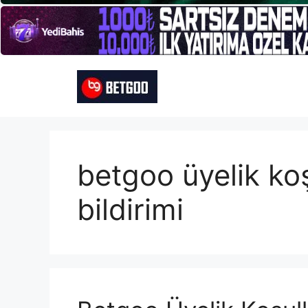
İçeriğe
atla
betgoo üyelik koşu
bildirimi