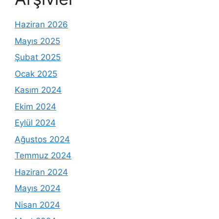
Haziran 2026
Mayıs 2025
Şubat 2025
Ocak 2025
Kasım 2024
Ekim 2024
Eylül 2024
Ağustos 2024
Temmuz 2024
Haziran 2024
Mayıs 2024
Nisan 2024