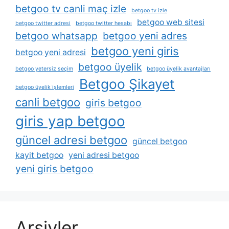
betgoo tv canli maç izle
betgoo tv izle
betgoo web sitesi
betgoo twitter adresi
betgoo twitter hesabı
betgoo whatsapp
betgoo yeni adres
betgoo yeni giris
betgoo yeni adresi
betgoo üyelik
betgoo yetersiz seçim
betgoo üyelik avantajları
Betgoo Şikayet
betgoo üyelik i̇şlemleri
canli betgoo
giris betgoo
giris yap betgoo
güncel adresi betgoo
güncel betgoo
kayit betgoo
yeni adresi betgoo
yeni giris betgoo
Arşivler