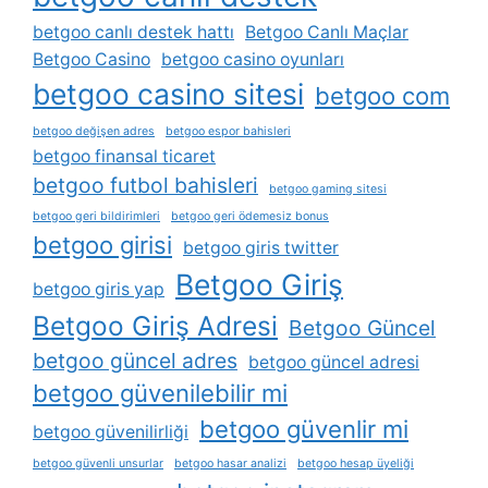
betgoo canlı destek hattı
Betgoo Canlı Maçlar
Betgoo Casino
betgoo casino oyunları
betgoo casino sitesi
betgoo com
betgoo değişen adres
betgoo espor bahisleri
betgoo finansal ticaret
betgoo futbol bahisleri
betgoo gaming sitesi
betgoo geri bildirimleri
betgoo geri ödemesiz bonus
betgoo girisi
betgoo giris twitter
Betgoo Giriş
betgoo giris yap
Betgoo Giriş Adresi
Betgoo Güncel
betgoo güncel adres
betgoo güncel adresi
betgoo güvenilebilir mi
betgoo güvenlir mi
betgoo güvenilirliği
betgoo güvenli unsurlar
betgoo hasar analizi
betgoo hesap üyeliği