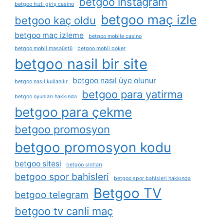
betgoo instagram
betgoo hızlı giriş casino
betgoo maç izle
betgoo kaç oldu
betgoo maç izleme
betgoo mobile casino
betgoo mobil masaüstü
betgoo mobil poker
betgoo nasil bir site
betgoo nasıl üye olunur
betgoo nasıl kullanılır
betgoo para yatirma
betgoo oyunları hakkında
betgoo para çekme
betgoo promosyon
betgoo promosyon kodu
betgoo sitesi
betgoo slotları
betgoo spor bahisleri
betgoo spor bahisleri hakkında
Betgoo TV
betgoo telegram
betgoo tv canli maç