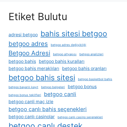
Etiket Bulutu
bahis sitesi betgoo
adresi betgoo
betgoo adres
betgoo adres değişikliği
Betgoo Adresi
betgoo altyapısı
betgoo analizleri
betgoo bahis
betgoo bahis kuralları
betgoo bahis meraklıları
betgoo bahis oranları
betgoo bahis sitesi
betgoo basketbol bahis
betgoo bonus
betgoo başarılı kayıt
betgoo belgeleri
betgoo canli
betgoo bonus teklifleri
betgoo canli maç izle
betgoo canlı bahis seçenekleri
betgoo canlı casinolar
betgoo canlı casino seçenekleri
betgoo canlı destek