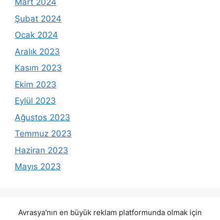
Mart 2024
Şubat 2024
Ocak 2024
Aralık 2023
Kasım 2023
Ekim 2023
Eylül 2023
Ağustos 2023
Temmuz 2023
Haziran 2023
Mayıs 2023
Avrasya'nın en büyük reklam platformunda olmak için