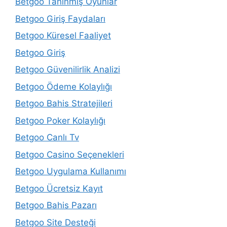
Betgoo Tanınmış Oyunlar
Betgoo Giriş Faydaları
Betgoo Küresel Faaliyet
Betgoo Giriş
Betgoo Güvenilirlik Analizi
Betgoo Ödeme Kolaylığı
Betgoo Bahis Stratejileri
Betgoo Poker Kolaylığı
Betgoo Canlı Tv
Betgoo Casino Seçenekleri
Betgoo Uygulama Kullanımı
Betgoo Ücretsiz Kayıt
Betgoo Bahis Pazarı
Betgoo Site Desteği