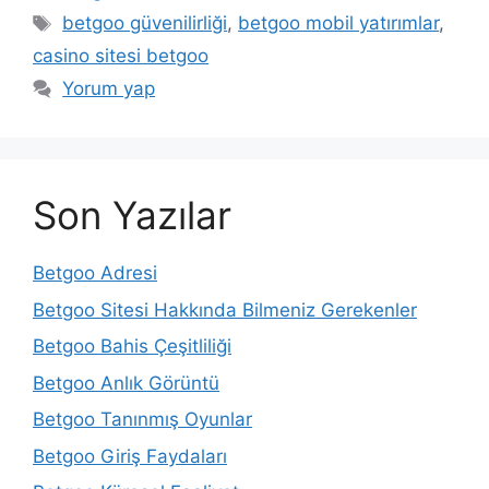
Etiketler
betgoo güvenilirliği
,
betgoo mobil yatırımlar
,
casino sitesi betgoo
Yorum yap
Son Yazılar
Betgoo Adresi
Betgoo Sitesi Hakkında Bilmeniz Gerekenler
Betgoo Bahis Çeşitliliği
Betgoo Anlık Görüntü
Betgoo Tanınmış Oyunlar
Betgoo Giriş Faydaları