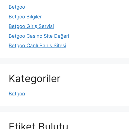
Betgoo
Betgoo Bilgiler
Betgoo Giriş Servisi
Betgoo Casino Site Değeri
Betgoo Canlı Bahis Sitesi
Kategoriler
Betgoo
Etiket Bulutu