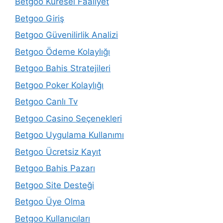
Betgoo Küresel Faaliyet
Betgoo Giriş
Betgoo Güvenilirlik Analizi
Betgoo Ödeme Kolaylığı
Betgoo Bahis Stratejileri
Betgoo Poker Kolaylığı
Betgoo Canlı Tv
Betgoo Casino Seçenekleri
Betgoo Uygulama Kullanımı
Betgoo Ücretsiz Kayıt
Betgoo Bahis Pazarı
Betgoo Site Desteği
Betgoo Üye Olma
Betgoo Kullanıcıları