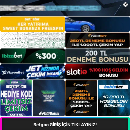
×
Betgoo GİRİŞ İÇİN TIKLAYINIZ!