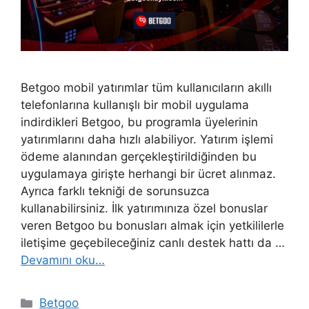
Betgoo mobil yatırımlar tüm kullanıcıların akıllı
telefonlarına kullanışlı bir mobil uygulama
indirdikleri Betgoo, bu programla üyelerinin
yatırımlarını daha hızlı alabiliyor. Yatırım işlemi
ödeme alanından gerçekleştirildiğinden bu
uygulamaya girişte herhangi bir ücret alınmaz.
Ayrıca farklı tekniği de sorunsuzca
kullanabilirsiniz. İlk yatırımınıza özel bonuslar
veren Betgoo bu bonusları almak için yetkililerle
iletişime geçebileceğiniz canlı destek hattı da …
Devamını oku…
Kategoriler
Betgoo