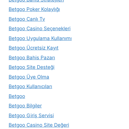
Betgoo Poker Kolaylığı
Betgoo Canlı Tv
Betgoo Casino Seçenekleri
Betgoo Uygulama Kullanımı
Betgoo Ücretsiz Kayıt
Betgoo Bahis Pazarı
Betgoo Site Desteği
Betgoo Üye Olma
Betgoo Kullanıcıları
Betgoo
Betgoo Bilgiler
Betgoo Giriş Servisi
Betgoo Casino Site Değeri