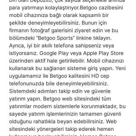
biri olan Depozito, çok sayıda seçenekle anında
para yatırmayı kolaylaştırıyor.Betgoo cazibesini
mobil cihazınıza bağlı olarak kapsamlı bir
şekilde deneyimleyebilirsiniz. Bunun için
firmanın fotoğraf galerisini ziyaret edin ve bu
bölümdeki “Betgoo Sports” linkine tıklayın.
Ayrıca, iyi bir akıllı telefona sahipseniz veya
istiyorsanız. Google Play veya Apple Play Store
üzerinden aktif hale getirilebilir. Mobil cihazınızı
kullanarak bu sağlanan sisteme giriş yapın. Yeni
uygulamamız ile Betgoo kalitesini HD cep
telefonunuzda bile deneyimleyebilirsiniz.
Sistemdeki adımları takip edin ve güvenle
yatırım yapın. Betgoo web sitesindeki tüm
yatırımlar modern sistemlerle korunmaktadır, bu
sayede yatırım işlemlerinizin tamamen güvenli
olduğunu rahatlıkla beyan edebilirsiniz. Web
sitesindeki yönergeleri takip ederek hemen