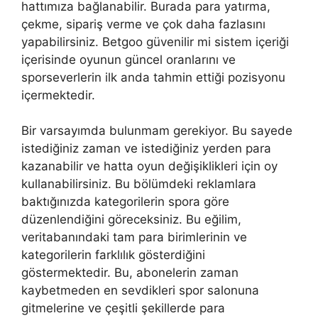
hattımıza bağlanabilir. Burada para yatırma,
çekme, sipariş verme ve çok daha fazlasını
yapabilirsiniz. Betgoo güvenilir mi sistem içeriği
içerisinde oyunun güncel oranlarını ve
sporseverlerin ilk anda tahmin ettiği pozisyonu
içermektedir.
Bir varsayımda bulunmam gerekiyor. Bu sayede
istediğiniz zaman ve istediğiniz yerden para
kazanabilir ve hatta oyun değişiklikleri için oy
kullanabilirsiniz. Bu bölümdeki reklamlara
baktığınızda kategorilerin spora göre
düzenlendiğini göreceksiniz. Bu eğilim,
veritabanındaki tam para birimlerinin ve
kategorilerin farklılık gösterdiğini
göstermektedir. Bu, abonelerin zaman
kaybetmeden en sevdikleri spor salonuna
gitmelerine ve çeşitli şekillerde para