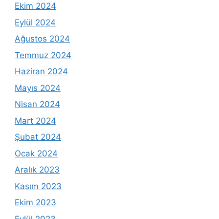
Ekim 2024
Eylül 2024
Ağustos 2024
Temmuz 2024
Haziran 2024
Mayıs 2024
Nisan 2024
Mart 2024
Şubat 2024
Ocak 2024
Aralık 2023
Kasım 2023
Ekim 2023
Eylül 2023