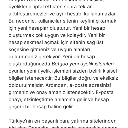
üyeliklerini iptal ettikten sonra tekrar
aktifleştiremezler ve aynı hesabı kullanamazlar.
Bu nedenle, kullanıcılar sitenin keyfini çıkarmak
için yeni hesaplar oluşturur. Yeni bir hesap
oluşturmak çok uygun ve kolaydır. Yeni bir
hesap sekmesi açmak için sitenin sağ üst
köşesine gitmeniz ve uygun alanları
doldurmanız gerekiyor. Yeni bir hesap
oluşturduğunuzda
Betgoo yeni üyelik i̇şlemleri
oyunlar yeni üyelik işlemleri sizden belirli kişisel
bilgiler istenecektir. Bu bilgiler doğru ve eksiksiz
doldurulmalıdır. Ardından, e-posta adresinizi
girmeniz ve onaylamanız istenecektir. E-posta
onayı, etkinleştirme anlamına gelir ve hesap
geçerli bir hesap haline gelir.
Türkiye’nin en başarılı para yatırma sitelerinden