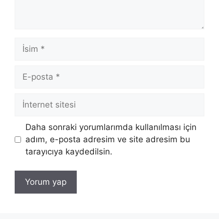
İsim
E-
posta
İnternet
sitesi
Daha sonraki yorumlarımda kullanılması için
adım, e-posta adresim ve site adresim bu
tarayıcıya kaydedilsin.