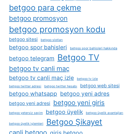
betgoo para çekme
betgoo promosyon
betgoo promosyon kodu
betgoo sitesi
betgoo slotları
betgoo spor bahisleri
betgoo spor bahisleri hakkında
Betgoo TV
betgoo telegram
betgoo tv canli maç
betgoo tv canli maç izle
betgoo tv izle
betgoo web sitesi
betgoo twitter adresi
betgoo twitter hesabı
betgoo whatsapp
betgoo yeni adres
betgoo yeni giris
betgoo yeni adresi
betgoo üyelik
betgoo yetersiz seçim
betgoo üyelik avantajları
Betgoo Şikayet
betgoo üyelik i̇şlemleri
canli betgoo
giris betgoo