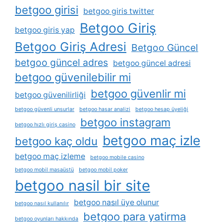
betgoo girisi
betgoo giris twitter
Betgoo Giriş
betgoo giris yap
Betgoo Giriş Adresi
Betgoo Güncel
betgoo güncel adres
betgoo güncel adresi
betgoo güvenilebilir mi
betgoo güvenlir mi
betgoo güvenilirliği
betgoo güvenli unsurlar
betgoo hasar analizi
betgoo hesap üyeliği
betgoo instagram
betgoo hızlı giriş casino
betgoo maç izle
betgoo kaç oldu
betgoo maç izleme
betgoo mobile casino
betgoo mobil masaüstü
betgoo mobil poker
betgoo nasil bir site
betgoo nasıl üye olunur
betgoo nasıl kullanılır
betgoo para yatirma
betgoo oyunları hakkında