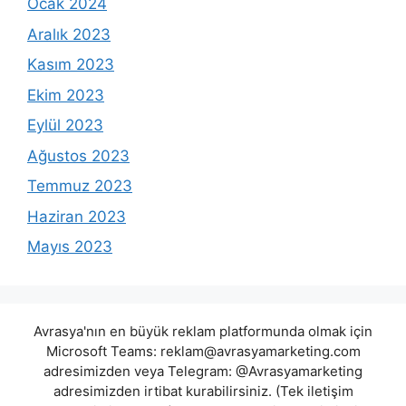
Ocak 2024
Aralık 2023
Kasım 2023
Ekim 2023
Eylül 2023
Ağustos 2023
Temmuz 2023
Haziran 2023
Mayıs 2023
Avrasya'nın en büyük reklam platformunda olmak için
Microsoft Teams:
reklam@avrasyamarketing.com
adresimizden veya Telegram: @Avrasyamarketing
adresimizden irtibat kurabilirsiniz. (Tek iletişim