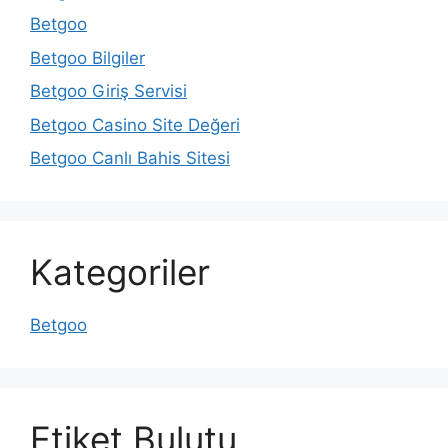
Betgoo
Betgoo Bilgiler
Betgoo Giriş Servisi
Betgoo Casino Site Değeri
Betgoo Canlı Bahis Sitesi
Kategoriler
Betgoo
Etiket Bulutu