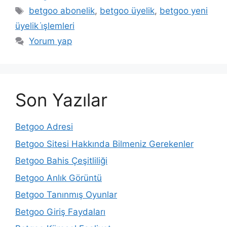
Etiketler
betgoo abonelik
,
betgoo üyelik
,
betgoo yeni
üyelik i̇şlemleri
Yorum yap
Son Yazılar
Betgoo Adresi
Betgoo Sitesi Hakkında Bilmeniz Gerekenler
Betgoo Bahis Çeşitliliği
Betgoo Anlık Görüntü
Betgoo Tanınmış Oyunlar
Betgoo Giriş Faydaları