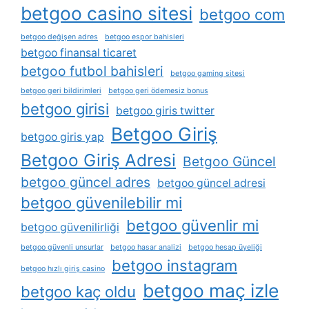
betgoo casino sitesi
betgoo com
betgoo değişen adres
betgoo espor bahisleri
betgoo finansal ticaret
betgoo futbol bahisleri
betgoo gaming sitesi
betgoo geri bildirimleri
betgoo geri ödemesiz bonus
betgoo girisi
betgoo giris twitter
Betgoo Giriş
betgoo giris yap
Betgoo Giriş Adresi
Betgoo Güncel
betgoo güncel adres
betgoo güncel adresi
betgoo güvenilebilir mi
betgoo güvenlir mi
betgoo güvenilirliği
betgoo güvenli unsurlar
betgoo hasar analizi
betgoo hesap üyeliği
betgoo instagram
betgoo hızlı giriş casino
betgoo maç izle
betgoo kaç oldu