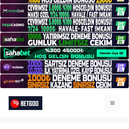
İçeriğe
atla
Menü